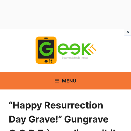
Vai
al
contenuto
MENU
“Happy Resurrection
Day Grave!” Gungrave