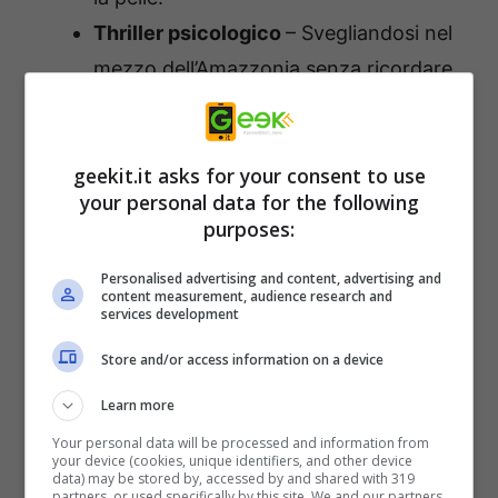
Thriller psicologico
– Svegliandosi nel
mezzo dell’Amazzonia senza ricordare
come sei arrivato o come uscirai, la
battaglia più dura che dovrai affrontare
geekit.it asks for your consent to use
è la lotta contro te stesso, le tue
your personal data for the following
debolezze e le tue paure.
purposes:
Completamente viva foresta pluviale
Personalised advertising and content, advertising and
amazzonica
– Ogni sforzo è andato nel
content measurement, audience research and
services development
ricreare il mondo lussureggiante
dell’Amazzonia in modo minuzioso. Un
Store and/or access information on a device
luogo esotico e pericoloso, questa
Learn more
giungla è piena di molti pericoli oltre i
Your personal data will be processed and information from
predatori tra cui piante tossiche,
your device (cookies, unique identifiers, and other device
data) may be stored by, accessed by and shared with 319
malattie e infezioni, tutti in attesa di
partners, or used specifically by this site. We and our partners