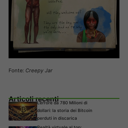
Fonte:
Creepy Jar
Articoli recenti
L’errore da 780 Milioni di
dollari: la storia dei Bitcoin
perduti in discarica
Realtà virtuale al top: