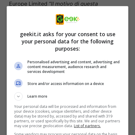
Europe Limited
“Il motivo di questa
cancellazione è dovuto ai vincoli di tempo in
corso e ai problemi di produzione con la
Premium Edition fisica.”
geekit.it asks for your consent to use
your personal data for the following
purposes:
“Sappiamo che molti fan di Granblue Fantasy
sono desiderosi di questa edizione Premium
Personalised advertising and content, advertising and
content measurement, audience research and
fisica e, come fan stessi, è con profondo
services development
rammarico che non saremo in grado di
Store and/or access information on a device
produrre questa edizione per l’Europa. Ci
Learn more
scusiamo con le persone colpite e ti
Your personal data will be processed and information from
ringraziamo per il tuo continuo supporto
your device (cookies, unique identifiers, and other device
data) may be stored by, accessed by and shared with 319
con
Granblue Fantasy: Versus
. ”
partners, or used specifically by this site. We and our partners
may use precise geolocation data.
List of partners.
Some vendors may process your personal data on the basis