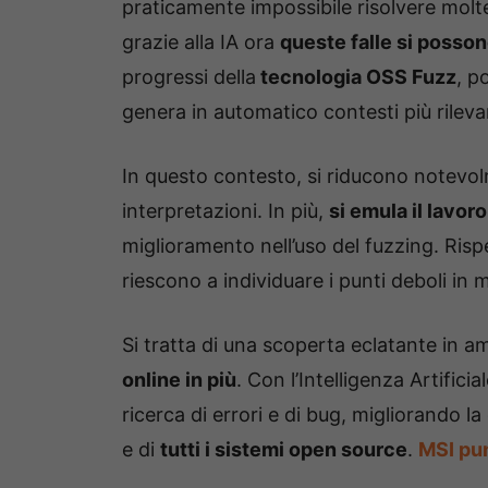
praticamente impossibile risolvere mol
grazie alla IA ora
queste falle si posso
progressi della
tecnologia OSS Fuzz
, p
genera in automatico contesti più rileva
In questo contesto, si riducono notevolme
interpretazioni. In più,
si emula il lavor
miglioramento nell’uso del fuzzing. Rispe
riescono a individuare i punti deboli in 
Si tratta di una scoperta eclatante in a
online in più
. Con l’Intelligenza Artifici
ricerca di errori e di bug, migliorando la 
e di
tutti i sistemi open source
.
MSI pun