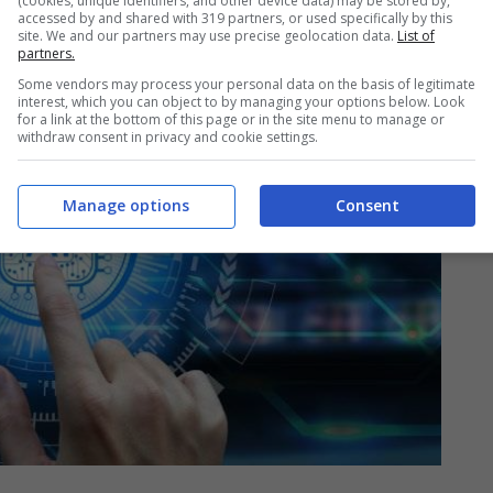
(cookies, unique identifiers, and other device data) may be stored by,
accessed by and shared with 319 partners, or used specifically by this
site. We and our partners may use precise geolocation data.
List of
partners.
Some vendors may process your personal data on the basis of legitimate
interest, which you can object to by managing your options below. Look
for a link at the bottom of this page or in the site menu to manage or
withdraw consent in privacy and cookie settings.
Manage options
Consent