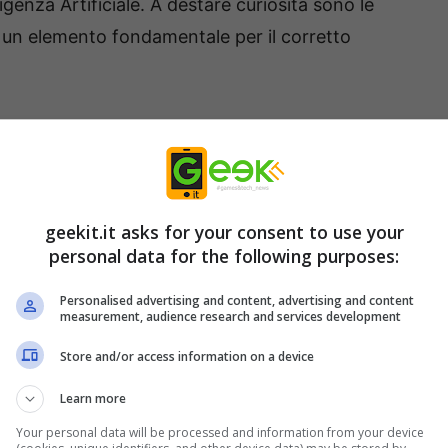
igenza Artificiale. A destare curiosità sono le
, un elemento fondamentale per il corretto
 Internet scovate da Google
ell’Intelligenza Artificiale
eria OpenSSL da Google, catalogata come
CVE-
geekit.it asks for your consent to use your
personal data for the following purposes:
 di 4.3, secondo il sistema CVSS. Una falla che
la memoria
fuori dai limiti. Questa problematica,
Personalised advertising and content, advertising and content
measurement, audience research and services development
di molte applicazioni, oppure, nei casi più
uzione remota di codice dannoso
.
Store and/or access information on a device
Learn more
Your personal data will be processed and information from your device