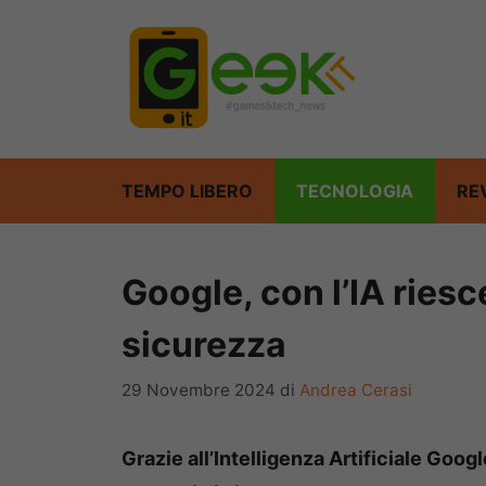
Vai
al
contenuto
TEMPO LIBERO
TECNOLOGIA
RE
Google, con l’IA riesce
sicurezza
29 Novembre 2024
di
Andrea Cerasi
Grazie all’Intelligenza Artificiale Googl