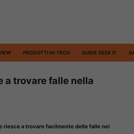
VIEW
PRODOTTI HI-TECH
GUIDE GEEK IT
G
 a trovare falle nella
e riesce a trovare facilmente delle falle nei