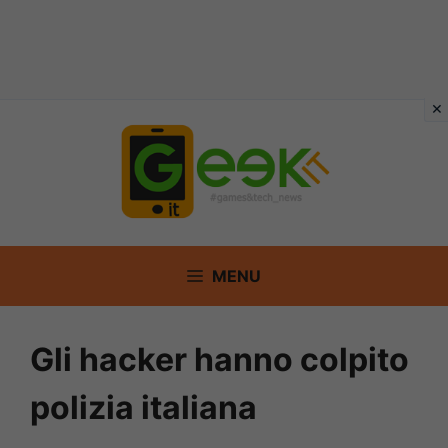
Vai
al
contenuto
MENU
Gli hacker hanno colpito
polizia italiana