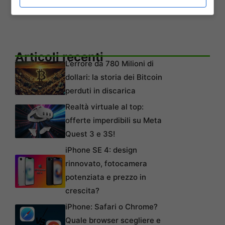
questo mandato.
Articoli recenti
L’errore da 780 Milioni di
dollari: la storia dei Bitcoin
perduti in discarica
Realtà virtuale al top:
offerte imperdibili su Meta
Quest 3 e 3S!
iPhone SE 4: design
rinnovato, fotocamera
potenziata e prezzo in
crescita?
iPhone: Safari o Chrome?
Quale browser scegliere e