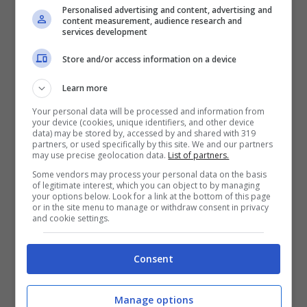
Personalised advertising and content, advertising and
content measurement, audience research and
I documenti includono informazioni su uffici
services development
pubblici come il Ministero della Difesa
Store and/or access information on a device
australiana e il Dipartimento dell’Agricoltura
Learn more
degli Stati Uniti, nonché i dati sulle imprese
Your personal data will be processed and information from
private Gazprom, Exxon Mobil e molti altri. La
your device (cookies, unique identifiers, and other device
data) may be stored by, accessed by and shared with 319
struttura di gestione del CNAIPIC, le foto del
partners, or used specifically by this site. We and our partners
may use precise geolocation data.
List of partners.
personale e una lunga lista di tutti i documenti
Some vendors may process your personal data on the basis
che sono stati presi dal server sono stati
of legitimate interest, which you can object to by managing
your options below. Look for a link at the bottom of this page
messi online.Gli ufficiali della divisione
or in the site menu to manage or withdraw consent in privacy
and cookie settings.
criminalità informatica in Italia ha effettuato
una serie di incursioni nelle case di sospetti
Consent
membri di Anonymous all’inizio di luglio. Tre
persone sono state arrestate in seguito a
Manage options