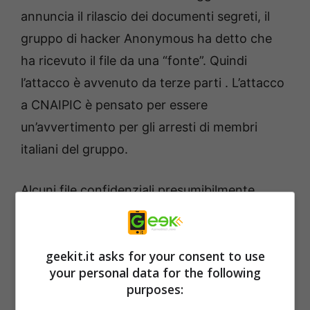
annuncia il rilascio dei documenti segreti, il
gruppo di hacker Anonymous ha detto che
ha ricevuto il file da una “fonte”. Quindi
l’attacco è avvenuto da terze parti . L’attacco
a CNAIPIC è pensato per essere
un’avvertimento per gli arresti di membri
italiani del gruppo.
Alcuni file confidenziali presumibilmente
rubati a CNAIPIC sono stati immessi sul sito
Pastebin.Anonymous sostiene che i file sono
geekit.it asks for your consent to use
stati presi dai server di prova del CNAIPIC
your personal data for the following
(Centro Nazionale criminalità informatica per
purposes:
la protezione delle infrastrutture critiche).