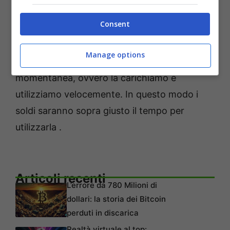
non svaniranno in nessun modo, ma saranno
Consent
conservati per anni in database e archivi
aziendali. Per quanto riguarda la carta di
Manage options
credito, utilizziamo sempre una prepagata
momentanea, ovvero la carichiamo e
utilizziamo velocemente. In questo modo i
soldi saranno sopra giusto il tempo per
utilizzarla .
Articoli recenti
L’errore da 780 Milioni di
dollari: la storia dei Bitcoin
perduti in discarica
Realtà virtuale al top: