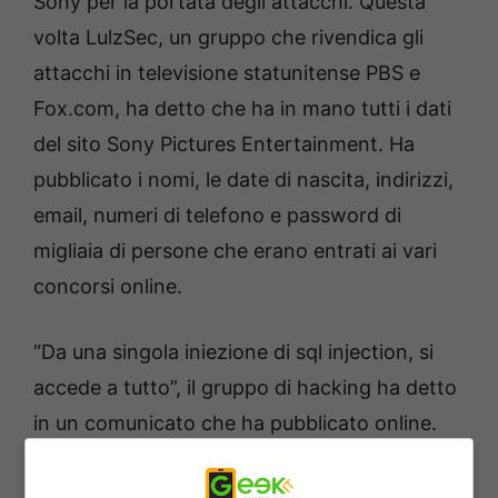
Sony per la portata degli attacchi. Questa
volta LulzSec, un gruppo che rivendica gli
attacchi in televisione statunitense PBS e
Fox.com, ha detto che ha in mano tutti i dati
del sito Sony Pictures Entertainment. Ha
pubblicato i nomi, le date di nascita, indirizzi,
email, numeri di telefono e password di
migliaia di persone che erano entrati ai vari
concorsi online.
“Da una singola iniezione di sql injection, si
accede a tutto”, il gruppo di hacking ha detto
in un comunicato che ha pubblicato online.
“Perché la società lascia questi bug e compie
questi errori semplici”.