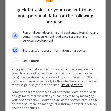
geekit.it asks for your consent to use
Non vorrei rispondere per conto di Sony ma
your personal data for the following
purposes:
avere migliaia di siti web e portali tematici
sparsi in tutto il mondo è veramente difficile
Personalised advertising and content, advertising and
content measurement, audience research and
organizzare un lavoro univoco su server e
services development
postazioni web per renderle sempre sicure e
Store and/or access information on a device
aggiornate. Vorrei quasi dire che questi sono
Learn more
maniaci del protagonismo e niente altro per
ora. Potrei anche pensare che società rivali
Your personal data will be processed and information from
your device (cookies, unique identifiers, and other device
pagano per screditare la Sony . Ma adesso
data) may be stored by, accessed by and shared with 319
partners, or used specifically by this site. We and our partners
pensiamo a come fare per difendere i nostri
may use precise geolocation data.
List of partners.
Some vendors may process your personal data on the basis
dati. Una volta che compiliamo form online i
of legitimate interest, which you can object to by managing
your options below. Look for a link at the bottom of this page
nostri dati sono inoltrati ad un database
or in the site menu to manage or withdraw consent in privacy
and cookie settings.
quindi questo dobbiamo saperlo che quei dati