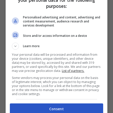
your personal data for the following
del film, con le voci originali di Aykroyd,
purposes:
Ramis, Bill Murray ed Ernie Hudson nei panni
Personalised advertising and content, advertising and
di Stantz, Spengler, Venkman e Zeddemore,
content measurement, audience research and
services development
insieme a Annie Potts, Brian Doyle-Murray,
Store and/or access information on a device
William Atherton e Max von Sydow.
Learn more
Manhattan è invasa ancora una volta da
Your personal data will be processed and information from
your device (cookies, unique identifiers, and other device
fantasmi, demoni e altre creature paranormali
data) may be stored by, accessed by and shared with 319
partners, or used specifically by this site. We and our partners
scatenati da una forza misteriosa e solo gli
may use precise geolocation data.
List of partners.
Acchiappafantasmi possono riportare questa
Some vendors may process your personal data on the basis
of legitimate interest, which you can object to by managing
minaccia nella loro dimensione per salvare la
your options below. Look for a link at the bottom of this page
or in the site menu to manage or withdraw consent in privacy
città. Dai la caccia e intrappola una varietà di
and cookie settings.
nuovi e famigerati ghoul e fantasmi, tutti
Consent
rimasterizzati in HD.
Ghostbusters: The Video