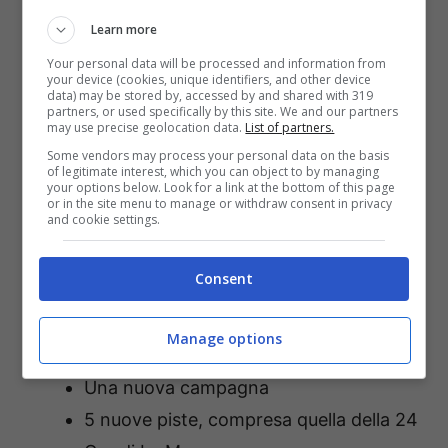
McLaren 570S GT4
Learn more
Your personal data will be processed and information from
***
your device (cookies, unique identifiers, and other device
data) may be stored by, accessed by and shared with 319
partners, or used specifically by this site. We and our partners
may use precise geolocation data.
List of partners.
Contenuti di Gear.Club Unlimited 2 – Tracks
Some vendors may process your personal data on the basis
Edition:
of legitimate interest, which you can object to by managing
your options below. Look for a link at the bottom of this page
or in the site menu to manage or withdraw consent in privacy
and cookie settings.
Tutti i contenuti di
Gear.Club Unlimited
2, compresi DLC:
Packs Arrows,
Consent
Checker, Hazard e Wings
I DLC Gear.Club Classics e Ace of the
Manage options
Road
Una nuova campagna
5 nuove piste, compresa quella della 24