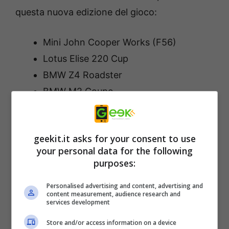
questa nuova edizione del gioco:
Mini John Cooper Works (F56)
Lotus Elise 220 Cup
BMW Z4 Roadster
BMW M2 Coupe
Alfa Roméo 4C
Chevrolet Corvette Stingray
geekit.it asks for your consent to use
Mercedes-AMG C63 S
your personal data for the following
Alfa Romeo 8C Compitizione
purposes:
Alfa Romeo Giulia II QV
Personalised advertising and content, advertising and
Dodge Viper SRT
content measurement, audience research and
services development
RUF RT12 R
Pagani Zonda Cinque
Store and/or access information on a device