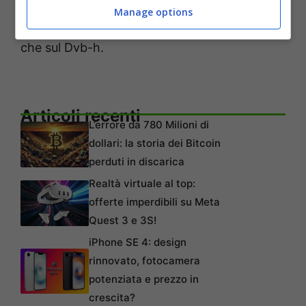
Sarebbe stato meglio spostare gli
Manage options
investimenti sulle reti
internet mobili
invece
che sul Dvb-h.
Articoli recenti
L’errore da 780 Milioni di
dollari: la storia dei Bitcoin
perduti in discarica
Realtà virtuale al top:
offerte imperdibili su Meta
Quest 3 e 3S!
iPhone SE 4: design
rinnovato, fotocamera
potenziata e prezzo in
crescita?