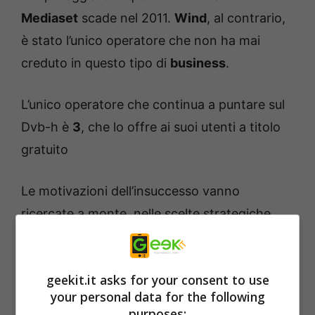
Mediaset
scade nel 2011.
Wind
, al contrario,
è stato l’unico operatore che non ha mai
creduto in questo tipo di
business
.
L’unico operatore che continua a puntare sul
Dvb-h è
3
, che lo offre ai suoi utenti a titolo
gratuito
Le motivazioni dell’insuccesso vanno
ricercate a monte, nelle scelte strategiche
degli operatori che hanno investito infatti su
un servizio con capacità innovative molto
geekit.it asks for your consent to use
basse, riproponendo i programmi tv. Ovvia
your personal data for the following
conseguenza è stata lo spostamento
purposes: