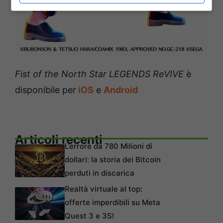
Fist of the North Star LEGENDS ReVIVE
è
disponibile per
iOS
e
Android
Articoli recenti
L’errore da 780 Milioni di
dollari: la storia dei Bitcoin
perduti in discarica
Realtà virtuale al top:
offerte imperdibili su Meta
Quest 3 e 3S!