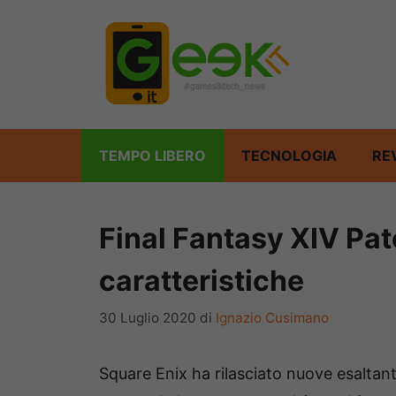
Vai
al
contenuto
TEMPO LIBERO
TECNOLOGIA
RE
Final Fantasy XIV Pat
caratteristiche
30 Luglio 2020
di
Ignazio Cusimano
Square Enix ha rilasciato nuove esaltan