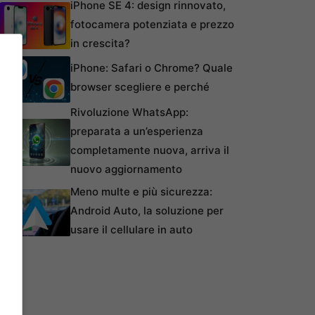
iPhone SE 4: design rinnovato,
fotocamera potenziata e prezzo
in crescita?
iPhone: Safari o Chrome? Quale
browser scegliere e perché
Rivoluzione WhatsApp:
preparata a un’esperienza
completamente nuova, arriva il
nuovo aggiornamento
Meno multe e più sicurezza:
Android Auto, la soluzione per
usare il cellulare in auto