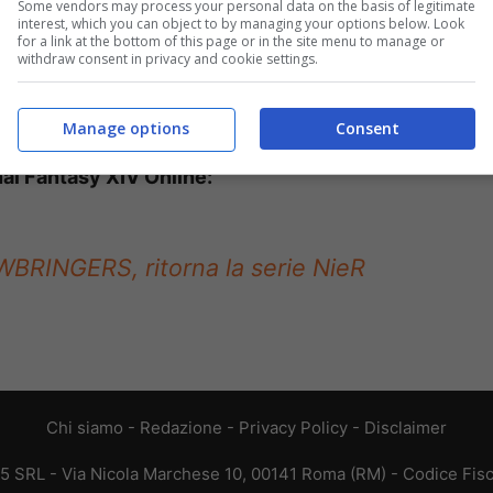
Some vendors may process your personal data on the basis of legitimate
interest, which you can object to by managing your options below. Look
for a link at the bottom of this page or in the site menu to manage or
withdraw consent in privacy and cookie settings.
Manage options
Consent
nal Fantasy XIV Online:
BRINGERS, ritorna la serie NieR
Chi siamo
-
Redazione
-
Privacy Policy
-
Disclaimer
65 SRL - Via Nicola Marchese 10, 00141 Roma (RM) - Codice Fisc