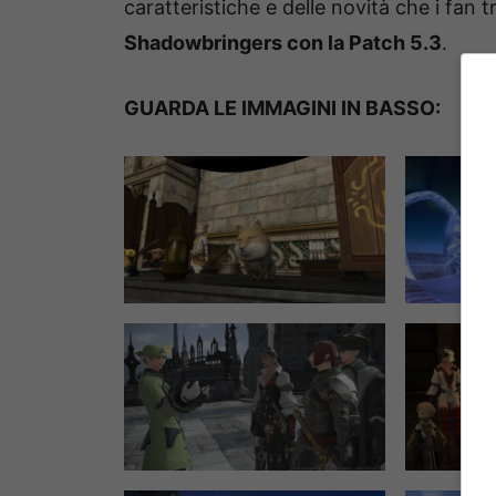
caratteristiche e delle novità che i fan
Shadowbringers con la Patch 5.3
.
GUARDA LE IMMAGINI IN BASSO: