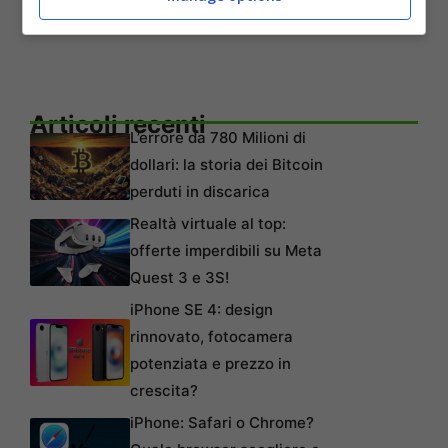
23 gennaio 2020
.
Articoli recenti
L’errore da 780 Milioni di
dollari: la storia dei Bitcoin
perduti in discarica
Realtà virtuale al top:
offerte imperdibili su Meta
Quest 3 e 3S!
iPhone SE 4: design
rinnovato, fotocamera
potenziata e prezzo in
crescita?
iPhone: Safari o Chrome?