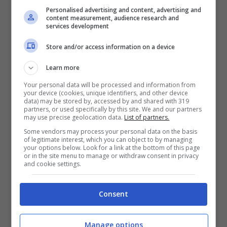
Personalised advertising and content, advertising and
content measurement, audience research and
services development
Store and/or access information on a device
Per celebrare l’annuncio della data di uscita di
Learn more
Final Fantasy CRYSTAL CHRONICLES
Your personal data will be processed and information from
your device (cookies, unique identifiers, and other device
Remastered Edition
, l’art director Toshiyuki
data) may be stored by, accessed by and shared with 319
partners, or used specifically by this site. We and our partners
Itahana
may use precise geolocation data.
List of partners.
ha creato un brillante artwork con i
Some vendors may process your personal data on the basis
of legitimate interest, which you can object to by managing
personaggi delle quattro tribù del gioco:
your options below. Look for a link at the bottom of this page
or in the site menu to manage or withdraw consent in privacy
Clavats, Lilties, Yukes e Selkies!
and cookie settings.
Final Fantasy CRYSTAL CHRONICLES
Consent
Remastered Edition
arriverà su PS4,
Nintendo Switch, dispositivi iOS e Android il
Manage options