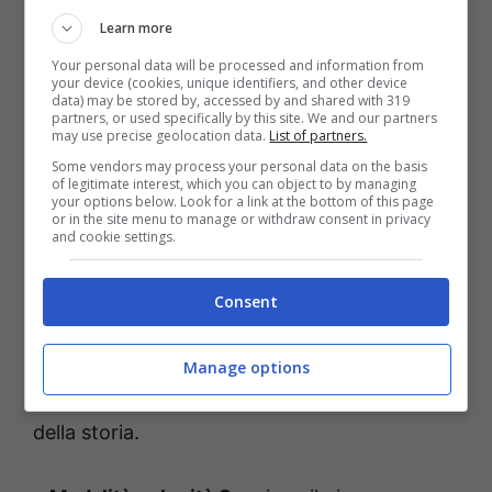
potenziamenti per migliorare ulteriormente
Learn more
l’esperienza:
Your personal data will be processed and information from
your device (cookies, unique identifiers, and other device
data) may be stored by, accessed by and shared with 319
partners, or used specifically by this site. We and our partners
•
Battle Assist
: la capacità di avere sempre al
may use precise geolocation data.
List of partners.
massimo HP e ATB e attivare Limit Breaks in
Some vendors may process your personal data on the basis
of legitimate interest, which you can object to by managing
qualsiasi momento.
your options below. Look for a link at the bottom of this page
or in the site menu to manage or withdraw consent in privacy
and cookie settings.
•
Nessun incontro:
un’opzione che consente
ai giocatori di godersi la trama senza
Consent
interruzioni. Mentre gli scontri con i nemici
sono disattivati, i giocatori possono
Manage options
comunque godersi le battaglie degli eventi
della storia.