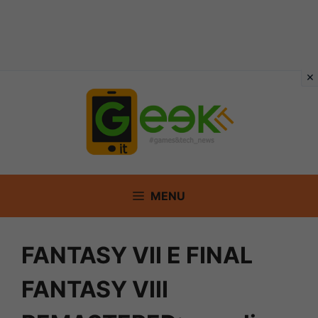
Vai
al
contenuto
MENU
FANTASY VII E FINAL
FANTASY VIII