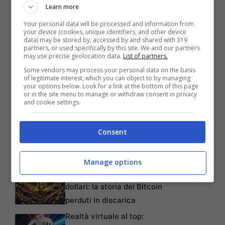
l’installazione è possibile installare una toolbar
Learn more
personalizzata che si integra direttamente nel
Your personal data will be processed and information from
your device (cookies, unique identifiers, and other device
browser, qualora volessimo usare Chit Chat
data) may be stored by, accessed by and shared with 319
partners, or used specifically by this site. We and our partners
mentre stiamo navigando senza avere la
may use precise geolocation data.
List of partners.
finestra di Facebook aperta. Infine occorre
Some vendors may process your personal data on the basis
of legitimate interest, which you can object to by managing
far notare che alcuni antivirus durante
your options below. Look for a link at the bottom of this page
or in the site menu to manage or withdraw consent in privacy
l’installazione del programma, rilevano una
and cookie settings.
modifi
Consent
Manage options
Articoli recenti
L’errore da 780 Milioni di
dollari: la storia dei Bitcoin
perduti in discarica
Realtà virtuale al top: