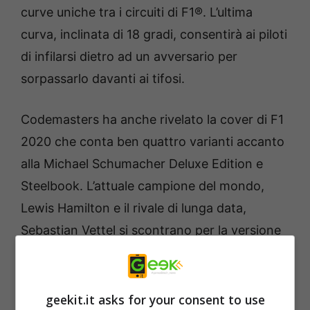
curve uniche tra i circuiti di F1®. L’ultima
curva, inclinata di 18 gradi, consentirà ai piloti
di infilarsi dietro ad un avversario per
sorpassarlo davanti ai tifosi.
Codemasters ha anche rivelato la cover di F1
2020 che conta ben quattro varianti accanto
alla Michael Schumacher Deluxe Edition e
Steelbook. L’attuale campione del mondo,
Lewis Hamilton e il rivale di lunga data,
Sebastian Vettel si scontrano per la versione
“internazionale” che comprende i mercati di
Regno Unito, Germania e Stati Uniti. Charles
Leclerc e Max Verstappen rappresentano
geekit.it asks for your consent to use