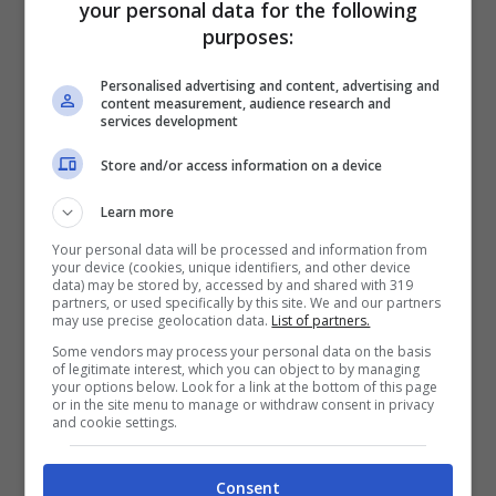
your personal data for the following
Francia, Italia e Benelux, con Carlos Sainz e
purposes:
Sergio Perez al centro della scena in Spagna
e Messico. L’esperto Kimi Räikkönen e Daniel
Personalised advertising and content, advertising and
content measurement, audience research and
Ricciardo sono stati scelti per la Polonia e
services development
l’Australia.
Store and/or access information on a device
Learn more
“Il team ha svolto un lavoro incredibile nel
Your personal data will be processed and information from
ricreare ogni aspetto del circuito. L’angolo
your device (cookies, unique identifiers, and other device
data) may be stored by, accessed by and shared with 319
finale della curva inclinato verso il lungo
partners, or used specifically by this site. We and our partners
may use precise geolocation data.
List of partners.
rettilineo è qualcosa che i giocatori
Some vendors may process your personal data on the basis
apprezzeranno ”, ha dichiarato Lee Mather,
of legitimate interest, which you can object to by managing
your options below. Look for a link at the bottom of this page
F1 Franchise Game Director presso
or in the site menu to manage or withdraw consent in privacy
and cookie settings.
Codemasters. “Il circuito di Zandvoort è
altamente tecnico con variazioni di altezza,
Consent