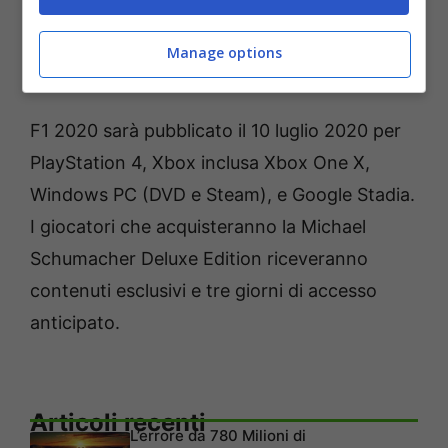
creste cieche e punti di frenata non visibili. È
un assalto ai sensi e non darà ai giocatori un
Manage options
momento di tregua. “
F1 2020 sarà pubblicato il 10 luglio 2020 per
PlayStation 4, Xbox inclusa Xbox One X,
Windows PC (DVD e Steam), e Google Stadia.
I giocatori che acquisteranno la Michael
Schumacher Deluxe Edition riceveranno
contenuti esclusivi e tre giorni di accesso
anticipato.
Articoli recenti
L’errore da 780 Milioni di