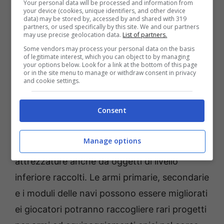
Your personal data will be processed and information from
una prima occhiata alla classe di combattenti
your device (cookies, unique identifiers, and other device
data) may be stored by, accessed by and shared with 319
pesanti Gunship e un’anteprima dei piani per il
partners, or used specifically by this site. We and our partners
may use precise geolocation data.
List of partners.
nuovissimo sistema di creazione.
Some vendors may process your personal data on the basis
of legitimate interest, which you can object to by managing
Come in qualsiasi sparatutto saccheggiatore,
your options below. Look for a link at the bottom of this page
or in the site menu to manage or withdraw consent in privacy
sconfiggere i nemici e completare le missioni
and cookie settings.
fornirà ricompense che non sono sempre
Consent
quelle che un giocatore sta cercando per la
sua build ideale. Il nuovo sistema di crafting
Manage options
entra in gioco per produrre preziose
attrezzature anche da oggetti di livello
inferiore raccolti. Le armi primarie, secondarie
e i moduli delle navi possono essere migliorati
ei giocatori potranno raccogliere rari progetti