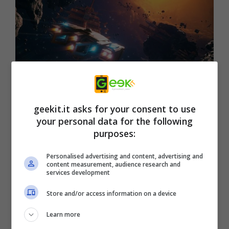
Per aiutare la community di EVERSPACE 2
durante le festività natalizie, il team di
geekit.it asks for your consent to use
your personal data for the following
ROCKFISH Games ha deciso di inviare le
purposes:
chiavi di pre-rilascio per la closed beta a tutti i
sostenitori di Kickstarter che si sono
Personalised advertising and content, advertising and
content measurement, audience research and
impegnati su
Just A Digital Copy
,
Please
e
services development
superiori.
Store and/or access information on a device
Learn more
Questa notizia è stata annunciata insieme a