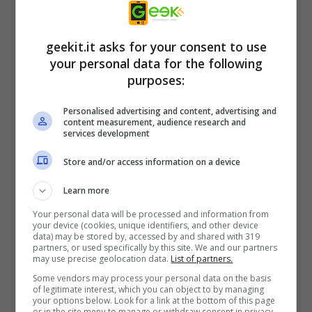
geekit.it asks for your consent to use
your personal data for the following
purposes:
Personalised advertising and content, advertising and
content measurement, audience research and
services development
CARATTERISTICHE PRINCIPALI
Store and/or access information on a device
Nekalim
– La nuova fazione principale
Learn more
è molto avanzata sotto il profilo
Your personal data will be processed and information from
tecnologico, ma è debole dal punto di
your device (cookies, unique identifiers, and other device
data) may be stored by, accessed by and shared with 319
vista scientifico e dipende dalla
partners, or used specifically by this site. We and our partners
may use precise geolocation data.
List of partners.
scoperta di antiche reliquie per
Some vendors may process your personal data on the basis
of legitimate interest, which you can object to by managing
ottenere nuove tecnologie. La
your options below. Look for a link at the bottom of this page
or in the site menu to manage or withdraw consent in privacy