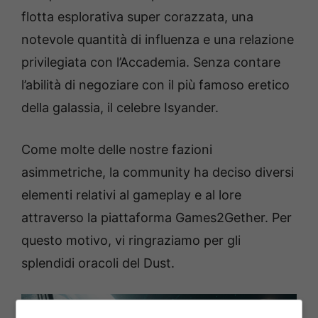
flotta esplorativa super corazzata, una
notevole quantità di influenza e una relazione
privilegiata con l’Accademia. Senza contare
l’abilità di negoziare con il più famoso eretico
della galassia, il celebre Isyander.
Come molte delle nostre fazioni
asimmetriche, la community ha deciso diversi
elementi relativi al gameplay e al lore
attraverso la piattaforma Games2Gether. Per
questo motivo, vi ringraziamo per gli
splendidi oracoli del Dust.