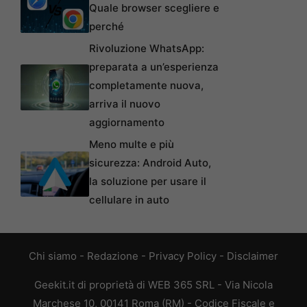
Quale browser scegliere e
perché
Rivoluzione WhatsApp:
preparata a un’esperienza
completamente nuova,
arriva il nuovo
aggiornamento
Meno multe e più
sicurezza: Android Auto,
la soluzione per usare il
cellulare in auto
Chi siamo
-
Redazione
-
Privacy Policy
-
Disclaimer
Geekit.it di proprietà di WEB 365 SRL - Via Nicola
Marchese 10, 00141 Roma (RM) - Codice Fiscale e