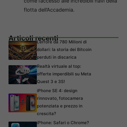
come l’accesso alle incredibili navi della
flotta dell’Accademia.
Articoli recenti
L’errore da 780 Milioni di
dollari: la storia dei Bitcoin
perduti in discarica
Realtà virtuale al top:
offerte imperdibili su Meta
Quest 3 e 3S!
iPhone SE 4: design
rinnovato, fotocamera
potenziata e prezzo in
crescita?
iPhone: Safari o Chrome?