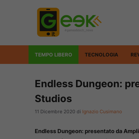
Vai
al
contenuto
TEMPO LIBERO
TECNOLOGIA
RE
Endless Dungeon: pr
Studios
11 Dicembre 2020
di
Ignazio Cusimano
Endless Dungeon: presentato da Ampli