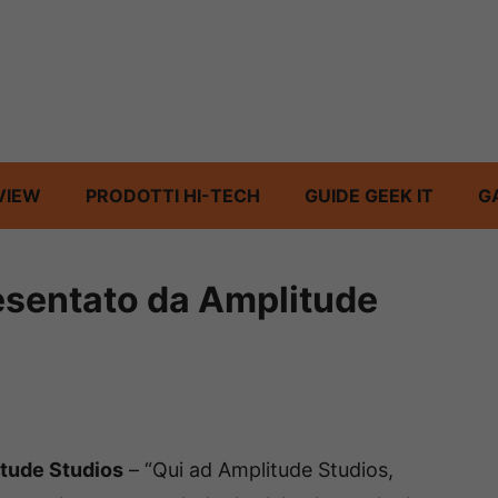
VIEW
PRODOTTI HI-TECH
GUIDE GEEK IT
G
esentato da Amplitude
tude Studios
– “Qui ad Amplitude Studios,