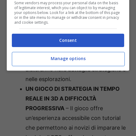
Some vendors may process your personal data on the basis
of legitimate interest, which you can object to by managing
Informazioni su Empire of the Ants
your options below. Look for a link at the bottom of this page
or in the site menu to manage or withdraw consent in privacy
and cookie settings.
PRENDI PARTE A UN’AVVENTURA
STRAORDINARIA
– Gioca nei panni di
Consent
una coraggiosa formica in terza
Manage options
persona e scopri abilità uniche che ti
aiuteranno nelle battaglie strategiche e
nelle esplorazioni.
UN GIOCO DI STRATEGIA IN TEMPO
REALE IN 3D A DIFFICOLTÀ
PROGRESSIVA
– Il gioco offre
un’esperienza accessibile con tutorial
che permettono ai novizi di imparare le