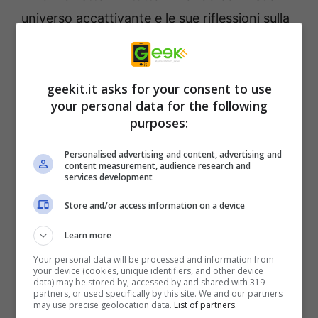
universo accattivante e le sue riflessioni sulla
natura umana. Microids è molto felice di
offrire ai giocatori l’opportunità di scoprire
questo universo da una nuova prospettiva
geekit.it asks for your consent to use
your personal data for the following
attraverso questo adattamento videoludico.
purposes:
GUARDA IL VIDEO:
Personalised advertising and content, advertising and
content measurement, audience research and
services development
Store and/or access information on a device
Learn more
Your personal data will be processed and information from
your device (cookies, unique identifiers, and other device
data) may be stored by, accessed by and shared with 319
partners, or used specifically by this site. We and our partners
may use precise geolocation data.
List of partners.