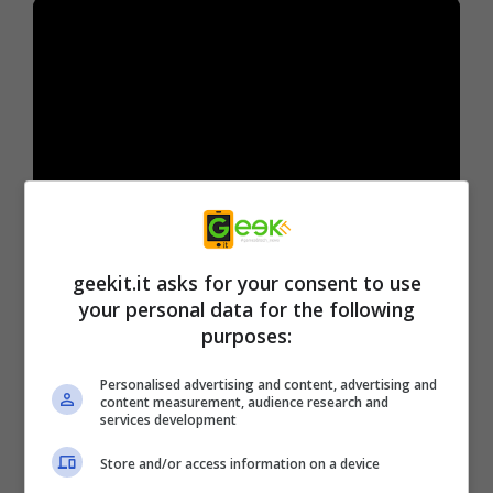
Con più di dodici milioni di unità vendute in
geekit.it asks for your consent to use
tutto il mondo al lancio,
ELDEN RING
immerge
your personal data for the following
i giocatori in un vasto gioco di ruolo che
purposes:
unisce l’esperienza di gioco accuratamente
Personalised advertising and content, advertising and
realizzata di FromSoftware con una nuova
content measurement, audience research and
services development
storia oscura come immaginata da Hidetaka
Miyazaki, il creatore della celebre serie di
Store and/or access information on a device