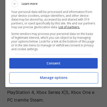
DARK SOULS, e George R.R. Martin, l’autore
Learn more
della serie fantasy bestseller del New York
Your personal data will be processed and information from
your device (cookies, unique identifiers, and other device
Times, “Cronache del ghiaccio e del fuoco”. In
data) may be stored by, accessed by and shared with 319
partners, or used specifically by this site. We and our partners
ELDEN RING
, i giocatori pianificheranno la
may use precise geolocation data.
List of partners.
propria avventura nel vasto mondo
Some vendors may process your personal data on the basis
of legitimate interest, which you can object to by managing
dell’Interregno, a piedi o in sella a Torrente, il
your options below. Look for a link at the bottom of this page
or in the site menu to manage or withdraw consent in privacy
loro fidato destriero spettrale. Questo mondo
and cookie settings.
pieno di meraviglie offre un’esplorazione
senza limiti, ma anche molti pericoli che si
Consent
celano dietro a ogni angolo.
Manage options
ELDEN RING
è disponibile per PlayStation 5,
PlayStation 4, Xbox Series X|S, Xbox One e
PC tramite Steam.