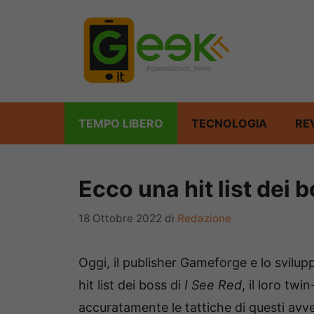
Vai
al
contenuto
TEMPO LIBERO
TECNOLOGIA
RE
Ecco una hit list dei 
18 Ottobre 2022
di
Redazione
Oggi, il publisher Gameforge e lo svil
hit list dei boss di
I See Red
, il loro tw
accuratamente le tattiche di questi avver