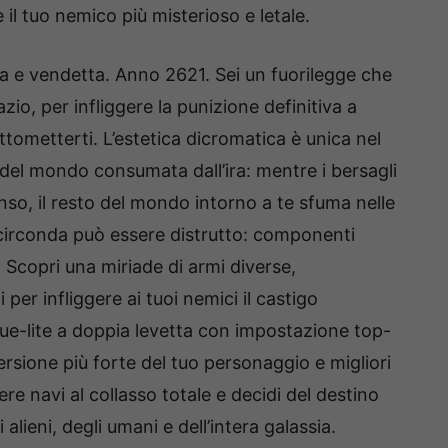
 tuo nemico più misterioso e letale.
ia e vendetta. Anno 2621. Sei un fuorilegge che
azio, per infliggere la punizione definitiva a
tometterti. L’estetica dicromatica è unica nel
 del mondo consumata dall’ira: mentre i bersagli
enso, il resto del mondo intorno a te sfuma nelle
ti circonda può essere distrutto: componenti
. Scopri una miriade di armi diverse,
i per infliggere ai tuoi nemici il castigo
ue-lite a doppia levetta con impostazione top-
rsione più forte del tuo personaggio e migliori
re navi al collasso totale e decidi del destino
i alieni, degli umani e dell’intera galassia.