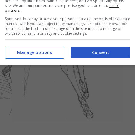
accessed by and shared with 319 partners, or used specifically by this
site. We and our partners may use precise geolocation data.
List of
partners.
Some vendors may process your personal data on the basis of legitimate
interest, which you can object to by managing your options below. Look
for a link at the bottom of this page or in the site menu to manage or
withdraw consent in privacy and cookie settings.
Manage options
Consent