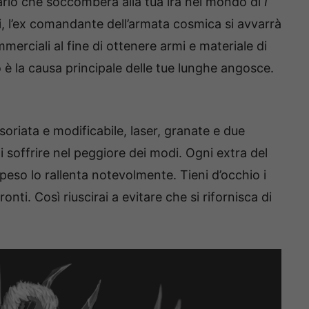
ario che soccomberà alla tua ira nel mondo di
I
vi, l’ex comandante dell’armata cosmica si avvarrà
mmerciali al fine di ottenere armi e materiale di
è la causa principale delle tue lunghe angosce.
soriata e modificabile, laser, granate e due
i soffrire nel peggiore dei modi. Ogni extra del
peso lo rallenta notevolmente. Tieni d’occhio i
onti. Così riuscirai a evitare che si rifornisca di