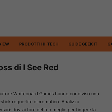
VIEW
PRODOTTI HI-TECH
GUIDE GEEK IT
G
boss di I See Red
uppatore Whiteboard Games hanno condiviso una
in-stick rogue-lite dicromatico. Analizza
sari: dovrai fare del tuo meglio per tingere la