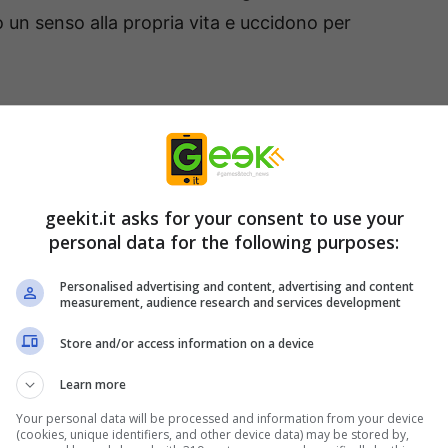
un senso alla propria vita e uccidono per
, la Sorella boss è abile nei depistaggi e usa
suoi obiettivi. Quando si serve dei suoi ologrammi
lio. Le sue riserve di energia generano dei campi
ontanare gli antagonisti. Inoltre, sfrutta delle
geekit.it asks for your consent to use your
personal data for the following purposes:
ità nel campo di battaglia. Assicurati di rendere
arire e rifornirti.
Personalised advertising and content, advertising and content
measurement, audience research and services development
Store and/or access information on a device
Learn more
Your personal data will be processed and information from your device
(cookies, unique identifiers, and other device data) may be stored by,