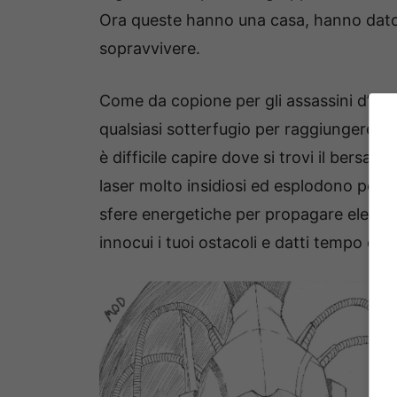
Ora queste hanno una casa, hanno dato 
sopravvivere.
Come da copione per gli assassini d’élite
qualsiasi sotterfugio per raggiungere i 
è difficile capire dove si trovi il bersag
laser molto insidiosi ed esplodono per all
sfere energetiche per propagare elettric
innocui i tuoi ostacoli e datti tempo di gu