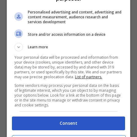
Personalised advertising and content, advertising and
content measurement, audience research and
services development
Store and/or access information on a device
Learn more
Sonic Frontiers
è disponibile su PlayStation
Your personal data will be processed and information from
your device (cookies, unique identifiers, and other device
5, PlayStation 4, Xbox Series X|S, Xbox One,
data) may be stored by, accessed by and shared with 319
partners, or used specifically by this site. We and our partners
Nintendo Switch e Steam.
may use precise geolocation data.
List of partners.
Some vendors may process your personal data on the basis
of legitimate interest, which you can object to by managing
your options below. Look for a link at the bottom of this page
or in the site menu to manage or withdraw consent in privacy
Articoli recenti
and cookie settings.
L’errore da 780 Milioni di
dollari: la storia dei Bitcoin
Consent
perduti in discarica
Realtà virtuale al top: