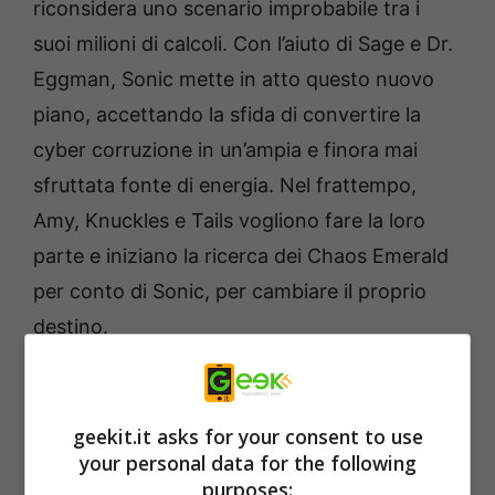
riconsidera uno scenario improbabile tra i
suoi milioni di calcoli. Con l’aiuto di Sage e Dr.
Eggman, Sonic mette in atto questo nuovo
piano, accettando la sfida di convertire la
cyber corruzione in un’ampia e finora mai
sfruttata fonte di energia. Nel frattempo,
Amy, Knuckles e Tails vogliono fare la loro
parte e iniziano la ricerca dei Chaos Emerald
per conto di Sonic, per cambiare il proprio
destino.
Dai un’occhiata al trailer qui:
geekit.it asks for your consent to use
your personal data for the following
purposes: