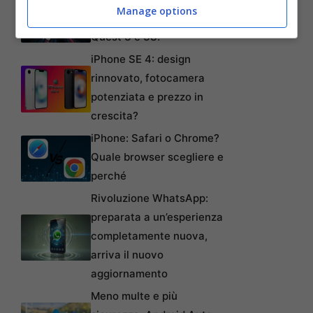
Manage options
offerte imperdibili su Meta
Quest 3 e 3S!
iPhone SE 4: design
rinnovato, fotocamera
potenziata e prezzo in
crescita?
iPhone: Safari o Chrome?
Quale browser scegliere e
perché
Rivoluzione WhatsApp:
preparata a un’esperienza
completamente nuova,
arriva il nuovo
aggiornamento
Meno multe e più