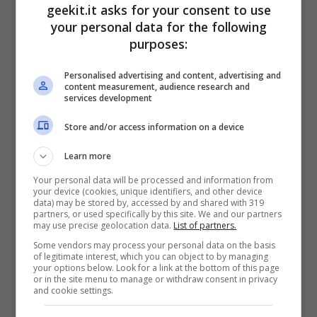
geekit.it asks for your consent to use
negli assedi della fortezza e difenderti
your personal data for the following
purposes:
dalla mostruosa fazione NPC, i Balaur,
che di tanto in tanto intervengono
Personalised advertising and content, advertising and
content measurement, audience research and
nella lotta e trasformarla in una lotta a
services development
tre.
Store and/or access information on a device
Combattimento per le basi:
i giocatori
Learn more
possono partecipare a battaglie PvP
Your personal data will be processed and information from
your device (cookies, unique identifiers, and other device
per catturare le basi attorno ad Apheta
data) may be stored by, accessed by and shared with 319
partners, or used specifically by this site. We and our partners
Beluslan della fazione avversaria o dei
may use precise geolocation data.
List of partners.
Some vendors may process your personal data on the basis
Balaur e sbloccare contenuti come
of legitimate interest, which you can object to by managing
your options below. Look for a link at the bottom of this page
missioni o NPC speciali.
or in the site menu to manage or withdraw consent in privacy
and cookie settings.
Varchi:
infiltrati nelle zone PvE della