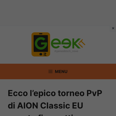
Vai
al
contenuto
MENU
Ecco l’epico torneo PvP
di AION Classic EU