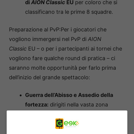
di
AION Classic
EU
per coloro che si
classificano tra le prime 8 squadre.
Preparazione al PvP:Per i giocatori che
vogliono immergersi nel PvP di
AION
Classic
EU – o per i partecipanti ai tornei che
vogliono fare qualche round di pratica – ci
saranno molte opportunità per farlo prima
dell’inizio del grande spettacolo:
Guerra dell’Abisso e Assedio della
fortezza:
dirigiti nella vasta zona
PvPvE, l’Abisso, per affrontare la
fazione avversaria (Elisiani o
Asmodiani), conquistare luoghi chiave