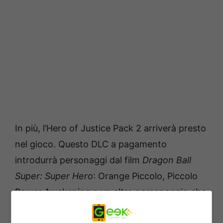
In più, l’Hero of Justice Pack 2 arriverà presto
nel gioco. Questo DLC a pagamento
introdurrà personaggi dal film
Dragon Ball
Super: Super Hero
: Orange Piccolo, Piccolo
Power Awakening e un altro personaggio che
deve essere ancora svelato.