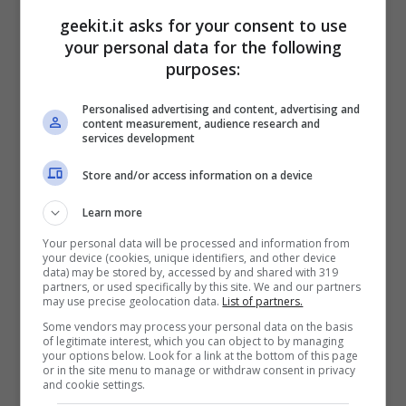
geekit.it asks for your consent to use
I fan alla ricerca di contenuti aggiuntivi,
your personal data for the following
possono acquistare il The Hero of Justice
purposes:
Set, un bundle che include entrambi i DLC
Personalised advertising and content, advertising and
legati a
Dragon Ball Super: Super Hero
content measurement, audience research and
services development
Per il trailer:
Store and/or access information on a device
Learn more
Your personal data will be processed and information from
your device (cookies, unique identifiers, and other device
data) may be stored by, accessed by and shared with 319
partners, or used specifically by this site. We and our partners
may use precise geolocation data.
List of partners.
Some vendors may process your personal data on the basis
of legitimate interest, which you can object to by managing
your options below. Look for a link at the bottom of this page
or in the site menu to manage or withdraw consent in privacy
and cookie settings.