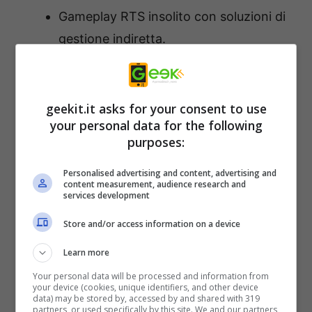
Gameplay RTS insolito con soluzioni di
gestione indiretta.
Coinvolgere i sistemi di contratti e
ordini, che possono o meno
influenzare la tua gente e i tuoi eroi.
geekit.it asks for your consent to use
your personal data for the following
Opportunità di costruire ed espandere
purposes:
la tua città medievale.
Sistemi di combattimento dinamico e
Personalised advertising and content, advertising and
content measurement, audience research and
magia.
services development
Il maestoso mondo di gioco, ispirato
Store and/or access information on a device
alla cultura popolare e alla mitologia
Learn more
slava.
Your personal data will be processed and information from
Numerosi elementi di gioco generati
your device (cookies, unique identifiers, and other device
data) may be stored by, accessed by and shared with 319
proceduralmente.
partners, or used specifically by this site. We and our partners