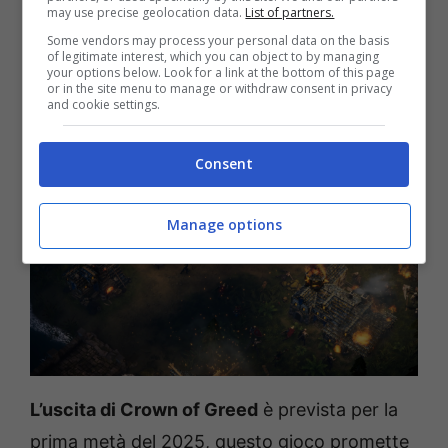
may use precise geolocation data.
List of partners.
Some vendors may process your personal data on the basis
of legitimate interest, which you can object to by managing
your options below. Look for a link at the bottom of this page
or in the site menu to manage or withdraw consent in privacy
and cookie settings.
Consent
Manage options
L’uscita di Crown of Greed
è prevista per la
prima metà del 2025, questo gioco promette