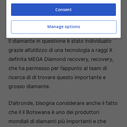
quanto si tratta, come lui stesso ha
Consent
sottolineato, di “
uno dei più grandi diamanti
grezzi mai portati alla luce
“.
Manage options
Il diamante in questione è stato individuato
grazie all’utilizzo di una tecnologia a raggi X
definita MEGA Diamond recovery, recovery,
che ha permesso per l’appunto al team di
ricerca di di trovare questo importante e
grosso diamante.
D’altronde, bisogna considerare anche il fatto
che il il Botswana è uno dei produttori
mondiali di diamanti più importanti e che