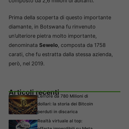
composto da 2,6 milioni di abitanti.
Prima della scoperta di questo importante
diamante, in Botswana fu rinvenuto
un’ulteriore pietra molto importante,
denominata
Sewelo
, composta da 1758
carati, che fu estratta dalla stessa azienda,
però, nel 2019.
Articoli recenti
L’errore da 780 Milioni di
dollari: la storia dei Bitcoin
perduti in discarica
Realtà virtuale al top:
offerte imperdibili su Meta