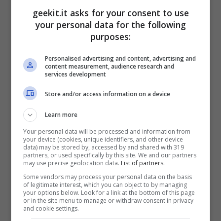
geekit.it asks for your consent to use
è espressa sulla qualità dello stesso. Bisogna
your personal data for the following
considerare che questo diamante, ritrovato in
purposes:
Botswana, si classifica – a livello di carati –
Personalised advertising and content, advertising and
subito dopo al
Cullinan
che conta ben
content measurement, audience research and
services development
3.016,75 carati e che fu
rinvenuto
in
Sudafrica
nel 1905.
Store and/or access information on a device
Learn more
L’importanza di tale
Your personal data will be processed and information from
ritrovamento
your device (cookies, unique identifiers, and other device
data) may be stored by, accessed by and shared with 319
partners, or used specifically by this site. We and our partners
may use precise geolocation data.
List of partners.
L’amministratore delegato e Presidente della
Some vendors may process your personal data on the basis
Corporation,
William Lamb
, ha spiegato che
of legitimate interest, which you can object to by managing
your options below. Look for a link at the bottom of this page
la corporazione è molto contenta di aver
or in the site menu to manage or withdraw consent in privacy
and cookie settings.
recuperato questo incredibile diamante e in