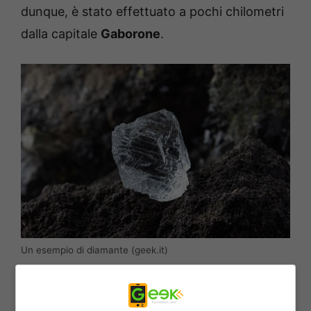
dunque, è stato effettuato a pochi chilometri
dalla capitale
Gaborone
.
Un esempio di diamante (geek.it)
La società, Ad ogni modo, però, non ha
comunicato il valore reale del diamante, né si