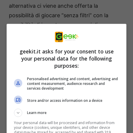
alternativa ci viene anche offerta la
possibilità di giocare “senza filtri” con la
possibilità di incontrare avversari di
qualunque livello. Una volta avviato il
matchmaking siamo liberi di fare quello che
geekit.it asks for your consent to use
più ci aggrada come per esempio passeggiare
your personal data for the following
per la lobby scambiando emote divertenti
purposes:
con altri giocatori o esercitarci in particolari
Personalised advertising and content, advertising and
combo nella modalità allenamento. Quando
content measurement, audience research and
services development
verrà trovato un avversario il gioco ce lo
comunicherà con un’apposita scritta ed un
Store and/or access information on a device
effetto sonoro. Unica vera pecca del sistema
Learn more
delle classificate è che non vi è alcuna
Your personal data will be processed and information from
your device (cookies, unique identifiers, and other device
punizione per il ragequit =/, il quale consente
data) may be stored by, accessed by and shared with 319