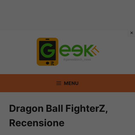
Vai
al
contenuto
MENU
Dragon Ball FighterZ,
Recensione