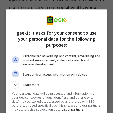
a contenuti, servizi e dispositivi attraverso
l’ampia piattaforma. Anche l’originale
interfaccia menu di Sony e i comandi vocali
sono stati perfezionati per una migliore
geekit.it asks for your consent to use
your personal data for the following
esperienza d’uso. Con i dispositivi dotati di
purposes:
Assistente Google e Amazon Alexa, si
possono riprodurre e controllare video su
Personalised advertising and content, advertising and
content measurement, audience research and
YouTube con Google Home oppure cambiare
services development
canale o alzare il volume con dispositivi che
Store and/or access information on a device
supportano Amazon Alexa. Gli utenti di Apple
Learn more
AirPlay 2 possono riprodurre dal proprio
Your personal data will be processed and information from
iPhone, iPad o Mac film, musica, giochi e foto,
your device (cookies, unique identifiers, and other device
data) may be stored by, accessed by and shared with 319
visualizzandoli sul televisore. La tecnologia di
partners, or used specifically by this site. We and our partners
may use precise geolocation data.
List of partners.
Apple HomeKit permette, inoltre, di