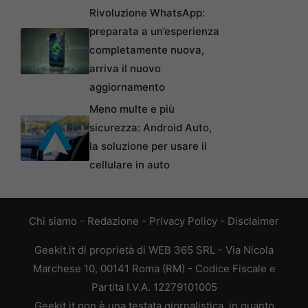
Rivoluzione WhatsApp:
preparata a un’esperienza
completamente nuova,
arriva il nuovo
aggiornamento
Meno multe e più
sicurezza: Android Auto,
la soluzione per usare il
cellulare in auto
Chi siamo
-
Redazione
-
Privacy Policy
-
Disclaimer
Geekit.it di proprietà di WEB 365 SRL - Via Nicola
Marchese 10, 00141 Roma (RM) - Codice Fiscale e
Partita I.V.A. 12279101005
Geekit.it non è una testata giornalistica, in quanto