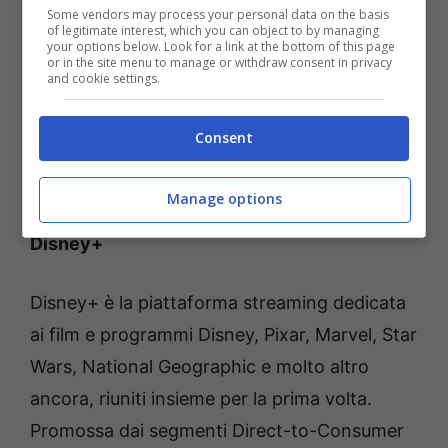
Some vendors may process your personal data on the basis
controllare il TV con grande facilità da
of legitimate interest, which you can object to by managing
your options below. Look for a link at the bottom of this page
iPhone, iPad o Mac.
or in the site menu to manage or withdraw consent in privacy
and cookie settings.
Per saperne di più sui televisori Sony
Consent
BRAVIA:
https://www.sony.it/electronics/tv/t/t
elevisori
Manage options
Disney+
Disney+ è la piattaforma streaming dedicata
ai film e programmi Disney, Pixar, Marvel, Star
Wars, National Geographic e molto altro
ancora, riuniti insieme per la prima volta.
Promossa dai segmenti Direct-to-Consumer