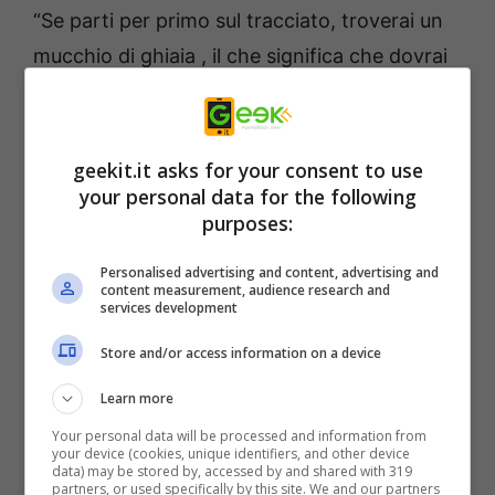
“Se parti per primo sul tracciato, troverai un
mucchio di ghiaia , il che significa che dovrai
lottare per la trazione – questo rende il tutto
più difficile”, ha affermato Jon Armstrong,
Rally Consultant presso Codemasters . “Il
geekit.it asks for your consent to use
your personal data for the following
tempo di esecuzione ottimale è
purposes:
probabilmente intorno al 5°-10° posto dove
trovi la superficie libera, ma non troppo
Personalised advertising and content, advertising and
content measurement, audience research and
ruvida per rovinare la macchina o il tuo ritmo”.
services development
Store and/or access information on a device
Learn more
Your personal data will be processed and information from
your device (cookies, unique identifiers, and other device
data) may be stored by, accessed by and shared with 319
partners, or used specifically by this site. We and our partners