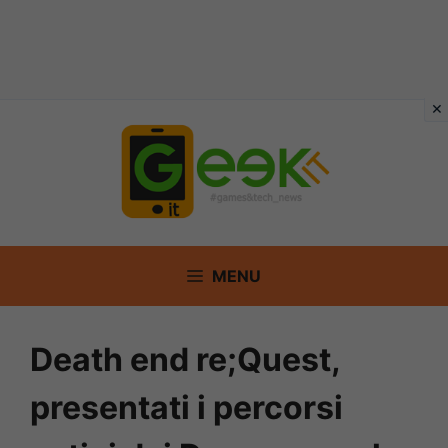
Vai
al
contenuto
MENU
Death end re;Quest,
presentati i percorsi