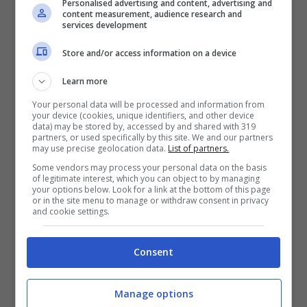
solo facendo ricorso a specifiche
Personalised advertising and content, advertising and
content measurement, audience research and
caratteristiche
Bug Skills.
services development
Store and/or access information on a device
Ogni personaggio ha inoltre caratteristiche
Learn more
speciali e Bug Skills uniche per affrontare
Your personal data will be processed and information from
pericoli e ostacoli all’interno dei vari
your device (cookies, unique identifiers, and other device
data) may be stored by, accessed by and shared with 319
dungeons:
partners, or used specifically by this site. We and our partners
may use precise geolocation data.
List of partners.
Some vendors may process your personal data on the basis
• Shina: Spider Rodeo –
Crea reti per saltare
of legitimate interest, which you can object to by managing
your options below. Look for a link at the bottom of this page
su piattaforme su larga scala
or in the site menu to manage or withdraw consent in privacy
and cookie settings.
• Lily: Melissa Poison –
Rimuove le viti che
coprono le porte.
Consent
• Al: Armo On –
Crea un campo di forza di
bugs che protegge da paludi velenose e
Manage options
pozze di lava.