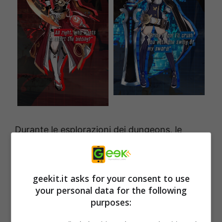
Durante le esplorazioni dei dungeons, le
ragazze si troveranno davanti
ostacoli
insormontabili
, come distese di lava, burroni,
vette altissime da scalare, gap che
geekit.it asks for your consent to use
your personal data for the following
all’apparenza sono impossibili, ma che le
purposes:
protagoniste potranno superare agevolmente