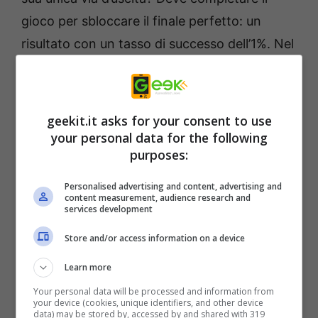
gioco per sbloccare il finale perfetto: un
risultato con un tasso di successo dell’1%. Nel
loro viaggio, incontrano una sfilza di
personaggi NPC che offuscano le percezioni
dell’umanità e della tecnologia AI,
geekit.it asks for your consent to use
trasformando in un movimento una narrativa
your personal data for the following
purposes:
elettrizzante che mette in discussione le
differenze tra il mondo virtuale e il nostro.
Personalised advertising and content, advertising and
content measurement, audience research and
services development
Non sanno esattamente quali orrori li
Store and/or access information on a device
attendono da entrambi i lati dello schermo …
Learn more
Your personal data will be processed and information from
your device (cookies, unique identifiers, and other device
data) may be stored by, accessed by and shared with 319