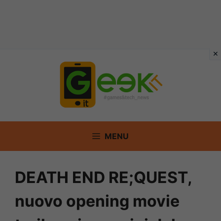
Vai
al
contenuto
MENU
DEATH END RE;QUEST,
nuovo opening movie