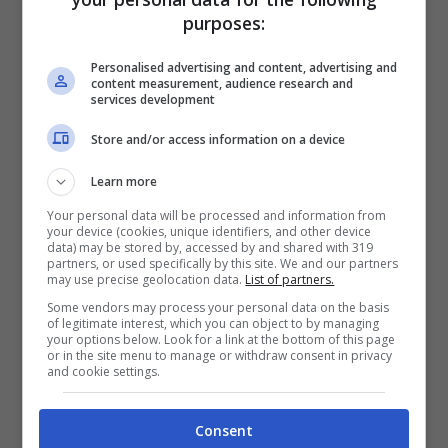
purposes:
Personalised advertising and content, advertising and
content measurement, audience research and
DAVE THE DIVER
racchiude l’esplorazione
services development
subacquea e il gameplay del magnate dei
Store and/or access information on a device
ristoranti in un incantevole pacchetto di pixel
Learn more
art. Come subacquei di acque profonde, i
giocatori possono sperimentare il ricco
Your personal data will be processed and information from
your device (cookies, unique identifiers, and other device
ecosistema marino del Blue Hole, il tutto
data) may be stored by, accessed by and shared with 319
partners, or used specifically by this site. We and our partners
mentre cacciano pesci, combattono creature
may use precise geolocation data.
List of partners.
Some vendors may process your personal data on the basis
giganti e scoprono antichi manufatti .
of legitimate interest, which you can object to by managing
your options below. Look for a link at the bottom of this page
Tuttavia, una misteriosa minaccia si nasconde
or in the site menu to manage or withdraw consent in privacy
and cookie settings.
nelle vicinanze, il che rende importante
raccogliere nuovo equipaggiamento per
Consent
mantenere le difese. Fuori dall’acqua, i