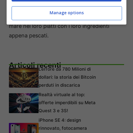
giocatori affrontano la gestione di un
Manage options
ristorante di sushi, catturando l’anima del
mare nei loro piatti con i loro ingredienti
appena pescati.
Articoli recenti
L’errore da 780 Milioni di
dollari: la storia dei Bitcoin
perduti in discarica
Realtà virtuale al top:
offerte imperdibili su Meta
Quest 3 e 3S!
iPhone SE 4: design
rinnovato, fotocamera