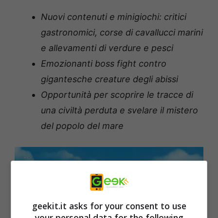
Nuovi contenuti e minigiochi: critici
gastronomici, corse di cavallucci marini
e allevamenti di verdure e pesci
Emozionanti boss fight contro
gigantesche creature degli abissi
Opportunità per scoprire le tracce di
una civiltà perduta e svelare il mistero
del popolo del mare
geekit.it asks for your consent to use
your personal data for the following