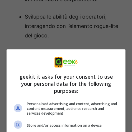
Sviluppa le abilità degli operatori,
interagendo con l’elemento rogue-lite
del gioco.
Raccogli informazioni, pianifica il tuo
assalto e adatta la tua strategia lungo il
percorso. Combatti attraverso missioni
geekit.it asks for your consent to use
distribuite in 4 diverse location, con
your personal data for the following
purposes:
ogni mappa rimodellata dal Parametric
Design System del gioco, che offre
Personalised advertising and content, advertising and
content measurement, audience research and
nuove strategie e sfide a ogni partita.
services development
Store and/or access information on a device
Ann Hurley, General Manager, Team17 Digital,