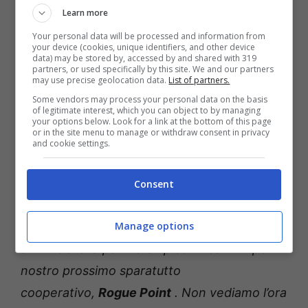
ha affermato: ”
Team17 ha avuto un successo
Learn more
incredibile nel genere sparatutto e siamo lieti
Your personal data will be processed and information from
your device (cookies, unique identifiers, and other device
di offrire un altro titolo incredibile in quello
data) may be stored by, accessed by and shared with 319
partners, or used specifically by this site. We and our partners
spazio, collaborando con i veterani degli
may use precise geolocation data.
List of partners.
FPS,
Crowbar Collective. Abbiamo visto l’alta
Some vendors may process your personal data on the basis
of legitimate interest, which you can object to by managing
qualità che hanno portato a Black Mesa e
your options below. Look for a link at the bottom of this page
or in the site menu to manage or withdraw consent in privacy
insieme sappiamo che Rogue Point porterà
and cookie settings.
le cose al livello successivo”.
Consent
Il CEO e Project Lead Adam Engels ha
Manage options
affermato : ”
Siamo molto entusiasti di
annunciare la partnership con Team 17 per il
nostro prossimo sparatutto
cooperativo,
Rogue Point
. Non vediamo l’ora