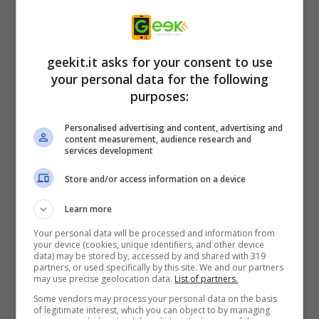
Revenant Prince
, poiché i giocatori
incontreranno strane creature e personaggi
geekit.it asks for your consent to use
che possono combattere o potenzialmente
your personal data for the following
diventare amici. I combattenti ti parleranno
purposes:
mentre combatti, offrendo opzioni per ridurre
Personalised advertising and content, advertising and
le faide in amicizie con le parole giuste. Vuoi
content measurement, audience research and
services development
essere un bruiser sfacciato o un piccante
pacificatore? Sei un dio letterale in questa
Store and/or access information on a device
terra peculiare, e il mondo è ciò che ne fai!
Learn more
Your personal data will be processed and information from
your device (cookies, unique identifiers, and other device
data) may be stored by, accessed by and shared with 319
partners, or used specifically by this site. We and our partners
may use precise geolocation data.
List of partners.
Some vendors may process your personal data on the basis
of legitimate interest, which you can object to by managing