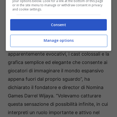
your options below. Look for a link at the bottom of this page
or in the site menu to manage or withdraw consent in privacy
and cookie settings.
“ The
Revenant Prince
è sia un omaggio che
Consent
un’espansione dei giochi di ruolo degli anni 90
come
Final Fantasy 6, Chrono Trigger
e
Manage options
Secret of Mana
, con i loro mondi
apparentemente evocativi, i cast colossali e la
grafica semplice ed elegante che consente ai
giocatori di immaginare il mondo espansivo
appena fuori dal proprio sguardo”, ha
dichiarato il fondatore e director di Nomina
Games Darrel Wijaya. “Volevamo catturare
questa sensazione di possibilità infinite, in cui
interpreti un ruolo importante e attivo nel