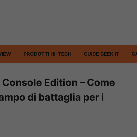
VIEW
PRODOTTI HI-TECH
GUIDE GEEK IT
G
 Console Edition – Come
campo di battaglia per i