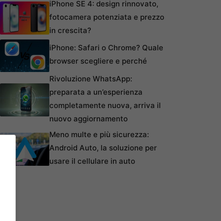
iPhone SE 4: design rinnovato,
fotocamera potenziata e prezzo
in crescita?
iPhone: Safari o Chrome? Quale
browser scegliere e perché
Rivoluzione WhatsApp:
preparata a un’esperienza
completamente nuova, arriva il
nuovo aggiornamento
Meno multe e più sicurezza:
Android Auto, la soluzione per
usare il cellulare in auto