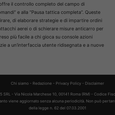
ffre il controllo completo del campo di
omandi” e alla “Pausa tattica completa”. Queste
are, di elaborare strategie e di impartire ordini
e attacchi aerei o di schierare misure anticarro per
reso più facile a chi gioca su console azioni
zie a un’interfaccia utente ridisegnata e a nuove
Chi siamo
-
Redazione
-
Privacy Policy
-
Disclaimer
65 SRL - Via Nicola Marchese 10, 00141 Roma (RM) - Codice Fisc
quanto viene aggiornato senza alcuna periodicità. Non può pertan
della legge n. 62 del 07.03.2001