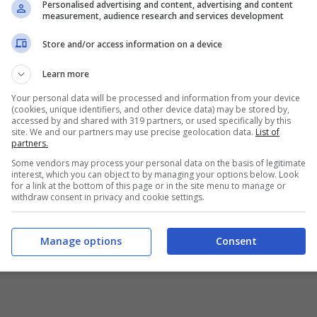
Personalised advertising and content, advertising and content
measurement, audience research and services development
Store and/or access information on a device
Learn more
Your personal data will be processed and information from your device
(cookies, unique identifiers, and other device data) may be stored by,
accessed by and shared with 319 partners, or used specifically by this
site. We and our partners may use precise geolocation data.
List of
partners.
Some vendors may process your personal data on the basis of legitimate
Company of Heroes 3
su PlayStation 5 e Xbox
interest, which you can object to by managing your options below. Look
for a link at the bottom of this page or in the site menu to manage or
o ripensato da zero per offrire un’interfaccia
withdraw consent in privacy and cookie settings.
impartire comandi all’istante e di avere il pieno
 di battaglia. Questo cambia il modo di giocare
Manage options
Consent
ti gli strumenti necessari per affrontare il caos