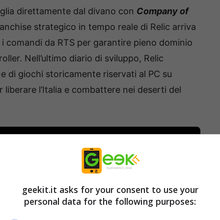
aglia direttamente dal divano con
Company of
ranchise strategico in tempo reale di Relic arriva
o i comandi da RTS per garantire pieno dominio
ler. Nell’ultimo diario di sviluppo, Relic
 di giochi storicamente riservati al PC su
 liberare l’Italia e combattere nei deserti del
geekit.it asks for your consent to use your
personal data for the following purposes: