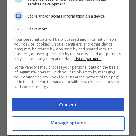
Dall’autrice di
Psychedelica of the Black
services development
Butterfly
, Uta Amamiya, e dall’illustratrice
Store and/or access information on a device
di
Norn9
, Teita.
Learn more
Your personal data will be processed and information from
Quale mano prenderà Hiyori alla fine?
your device (cookies, unique identifiers, and other device
data) may be stored by, accessed by and shared with 319
partners, or used specifically by this site. We and our partners
may use precise geolocation data.
List of partners.
Some vendors may process your personal data on the basis
of legitimate interest, which you can object to by managing
your options below. Look for a link at the bottom of this page
or in the site menu to manage or withdraw consent in privacy
and cookie settings.
Consent
Manage options
Caratteristiche principali
Sali sul palco con 9 romanzevoli costar!
–