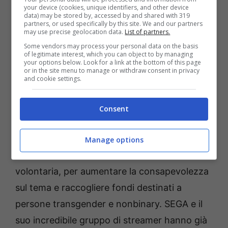
your device (cookies, unique identifiers, and other device
data) may be stored by, accessed by and shared with 319
partners, or used specifically by this site. We and our partners
may use precise geolocation data.
List of partners.
Campagna di raccolta fondi su Twitch
Some vendors may process your personal data on the basis
of legitimate interest, which you can object to by managing
your options below. Look for a link at the bottom of this page
or in the site menu to manage or withdraw consent in privacy
Per questo Pride Month, SEGA Pride (un
and cookie settings.
gruppo interno di dipendenti di SEGA) ha
deciso di raccogliere fondi per
Consent
l’organizzazione benefica con sede nel Regno
Unito Mermaids. SEGA Pride ha collaborato
Manage options
con 50 streamer di tutto il mondo su base
volontaria, per aumentare la consapevolezza
sul tema e raccogliere fondi destinati a
persone transgender e nonbinary. SEGA e il
suo incredibile gruppo di streamer hanno già