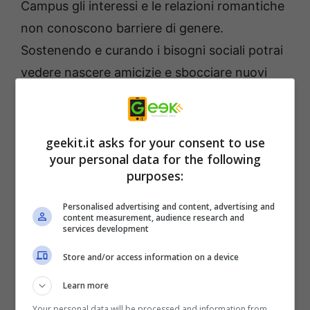
Campus gli interessi e le relazioni romantiche
non conoscono barriere di genere.
Sostenendo e curando i bisogni sociali potrai
vedere nascere amicizie e sbocciare nuovi
amori in base alle preferenze di ogni persona,
e potrai così creare un campus universitario
felice e armonioso dove tutti amano vivere.
geekit.it asks for your consent to use
your personal data for the following
purposes:
Personalised advertising and content, advertising and
content measurement, audience research and
services development
Store and/or access information on a device
Learn more
Your personal data will be processed and information from