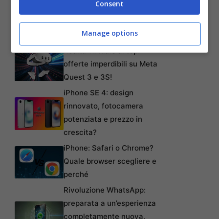
Articoli recenti
Consent
L’errore da 780 Milioni di
dollari: la storia dei Bitcoin
Manage options
perduti in discarica
Realtà virtuale al top:
offerte imperdibili su Meta
Quest 3 e 3S!
iPhone SE 4: design
rinnovato, fotocamera
potenziata e prezzo in
crescita?
iPhone: Safari o Chrome?
Quale browser scegliere e
perché
Rivoluzione WhatsApp:
preparata a un’esperienza
completamente nuova,