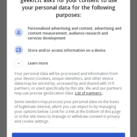
Il DLC Pack 5 è incluso nel Season Pass del
your personal data for the following
gioco o può essere acquistato
purposes:
separatamente.
Personalised advertising and content, advertising and
content measurement, audience research and
services development
Per il nuovo trailer:
Store and/or access information on a device
Learn more
Your personal data will be processed and information from
your device (cookies, unique identifiers, and other device
data) may be stored by, accessed by and shared with 319
partners, or used specifically by this site. We and our partners
may use precise geolocation data.
List of partners.
Some vendors may process your personal data on the basis
of legitimate interest, which you can object to by managing
your options below. Look for a link at the bottom of this page
or in the site menu to manage or withdraw consent in privacy
and cookie settings.