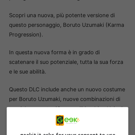
Scopri una nuova, più potente versione di
questo personaggio, Boruto Uzumaki (Karma
Progression).
In questa nuova forma è in grado di
scatenare il suo potenziale, tutta la sua forza
e le sue abilità.
Questo DLC include anche un nuovo costume
per Boruto Uzumaki, nuove combinazioni di
tecniche segrete, 12 nuove “Matching Voice”
e 5 “Ninja Info Card Image”.
geekit.it asks for your consent to use