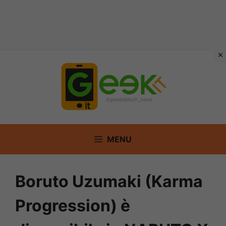
Vai
al
contenuto
MENU
Boruto Uzumaki (Karma
Progression) è