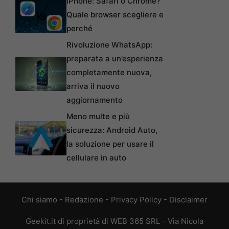
iPhone: Safari o Chrome?
Quale browser scegliere e
perché
Rivoluzione WhatsApp:
preparata a un’esperienza
completamente nuova,
arriva il nuovo
aggiornamento
Meno multe e più
sicurezza: Android Auto,
la soluzione per usare il
cellulare in auto
Chi siamo
-
Redazione
-
Privacy Policy
-
Disclaimer
Geekit.it di proprietà di WEB 365 SRL - Via Nicola