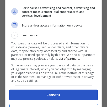
Personalised advertising and content, advertising and
Un esempio adatto è anche dato dalle novità
content measurement, audience research and
services development
introdotte anche dalle piattaforme
videoludiche, come ad esempio la Sony: Con
Store and/or access information on a device
PlayStation VR, dove VR sta per Virtual
Learn more
Reality
, i giochi non sono più uno
Your personal data will be processed and information from
scorrimento di immagini e frame su schermo,
your device (cookies, unique identifiers, and other device
data) may be stored by, accessed by and shared with 319
ma stanno intorno a noi, e con essi
partners, or used specifically by this site. We and our partners
may use precise geolocation data.
List of partners.
interagiamo come mai prima d’ora.
Some vendors may process your personal data on the basis
of legitimate interest, which you can object to by managing
L’integrazione Uomo-Macchina, l’interattività
your options below. Look for a link at the bottom of this page
or in the site menu to manage or withdraw consent in privacy
portata all’ennesima potenza, ci consente di
and cookie settings.
passare anche dalla realtà virtuale a quella
aumentata, ossia dove la stessa realtà in cui
Consent
viviamo viene amplificata mediante la