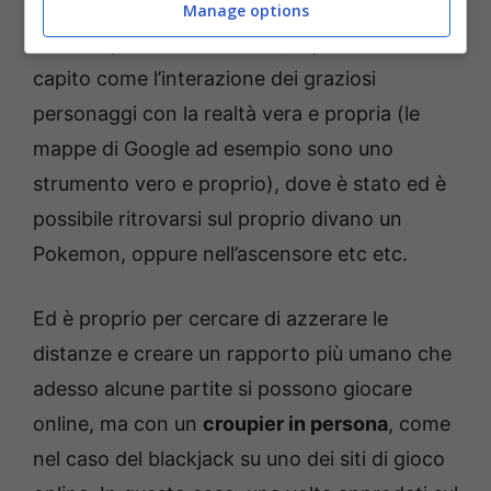
tecnologia. Ne sanno qualcosa gli sviluppatori
Manage options
ad esempio di
PokemonGo
, i quali hanno ben
capito come l’interazione dei graziosi
personaggi con la realtà vera e propria (le
mappe di Google ad esempio sono uno
strumento vero e proprio), dove è stato ed è
possibile ritrovarsi sul proprio divano un
Pokemon, oppure nell’ascensore etc etc.
Ed è proprio per cercare di azzerare le
distanze e creare un rapporto più umano che
adesso alcune partite si possono giocare
online, ma con un
croupier in persona
, come
nel caso del blackjack su uno dei siti di gioco