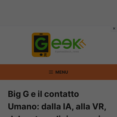
Vai
al
contenuto
MENU
Big G e il contatto
Umano: dalla IA, alla VR,