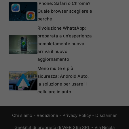
iPhone: Safari o Chrome?
Quale browser scegliere e
perché
Rivoluzione WhatsApp:
preparata a un’esperienza
completamente nuova,
arriva il nuovo
aggiornamento
Meno multe e più
sicurezza: Android Auto,
la soluzione per usare il
cellulare in auto
Chi siamo
-
Redazione
-
Privacy Policy
-
Disclaimer
Geekit.it di proprietà di WEB 365 SRL - Via Nicola