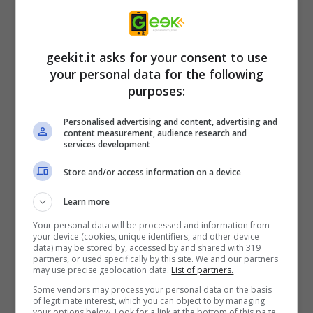
l’inizio dell’avventura di Guts, il suo ingresso
prepotente nella Armata del Falco,
geekit.it asks for your consent to use
l’ascendente di Griffith con tutti i suoi misteri
your personal data for the following
che nasconde, e l’avversità, iniziale si intende,
purposes:
di tutti gli altri componenti della banda di
Personalised advertising and content, advertising and
mercenari, con Caska in primis.
content measurement, audience research and
services development
Buon gameplay!
Store and/or access information on a device
Learn more
Your personal data will be processed and information from
your device (cookies, unique identifiers, and other device
data) may be stored by, accessed by and shared with 319
partners, or used specifically by this site. We and our partners
may use precise geolocation data.
List of partners.
Some vendors may process your personal data on the basis
of legitimate interest, which you can object to by managing
your options below. Look for a link at the bottom of this page