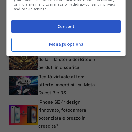
or in the site menu to manage or withdraw consent in privacy
and cookie settings.
Consent
Manage options
Articoli recenti
L’errore da 780 Milioni di
dollari: la storia dei Bitcoin
perduti in discarica
Realtà virtuale al top:
offerte imperdibili su Meta
Quest 3 e 3S!
iPhone SE 4: design
rinnovato, fotocamera
potenziata e prezzo in
crescita?