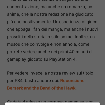
concentrazione, ma anche un romanzo, un
anime, che la nostra redazione ha giudicato
più che positivamente. Un’esperienza di gioco
che appaga i fan del manga, ma anche i nuovi
proseliti della storia in stile anime. Inoltre, un
musou che coinvolge e non annoia, come
potrete vedere anche nei primi 40 minuti di
gameplay giocato su PlayStation 4.
Per vedere invece la nostra review sul titolo
per PS4, basta andare qui:
Recensione
Berserk and the Band of the Hawk
.
Godetevi adesso un corposo gameplay, con