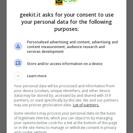
Regina e i Robort del tempo. Sblocca e
trasformati in tutte e dieci le incredibili forme
geekit.it asks for your consent to use
aliene di Ben. Usa le potenti mosse di
your personal data for the following
purposes:
combattimento di ciascun alieno – tra cui gli
Attacchi decisivi – per sconfiggere i nemici
Personalised advertising and content, advertising and
content measurement, audience research and
con devastanti combo, e risolvi enigmi con le
services development
abilità uniche di ciascun alieno mentre scopri
Store and/or access information on a device
nuove ed entusiasmanti storie in tre episodi
Learn more
completamente nuovi.
Your personal data will be processed and information from
your device (cookies, unique identifiers, and other device
Essere un eroe può essere faticoso… ma
data) may be stored by, accessed by and shared with 319
partners, or used specifically by this site. We and our partners
porta tanto divertimento!
may use precise geolocation data.
List of partners.
Some vendors may process your personal data on the basis
of legitimate interest, which you can object to by managing
IMMAGINI:
your options below. Look for a link at the bottom of this page
or in the site menu to manage or withdraw consent in privacy
and cookie settings.