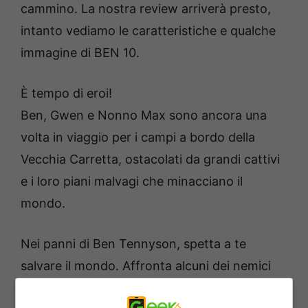
cammino. La nostra review arriverà presto,
intanto vediamo le caratteristiche e qualche
immagine di BEN 10.
È tempo di eroi!
Ben, Gwen e Nonno Max sono ancora una
volta in viaggio per i campi a bordo della
Vecchia Carretta, ostacolati da grandi cattivi
e i loro piani malvagi che minacciano il
mondo.
Nei panni di Ben Tennyson, spetta a te
salvare il mondo. Affronta alcuni dei nemici
più ignobili di Ben, tra cui Zombozo, l’Ape