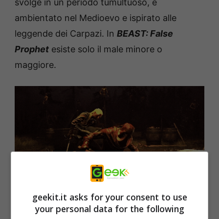
svolge in un periodo tumultuoso, è
ambientato nel Medioevo e ispirato alle
leggende dei Carpazi. In
BEAST: False
Prophet
esiste solo il male minore o
maggiore.
BEAST: False Prophet
offre due modi
geekit.it asks for your consent to use
principali di giocare: giocare sul sicuro e
your personal data for the following