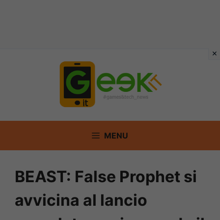
Vai
al
contenuto
MENU
BEAST: False Prophet si
avvicina al lancio