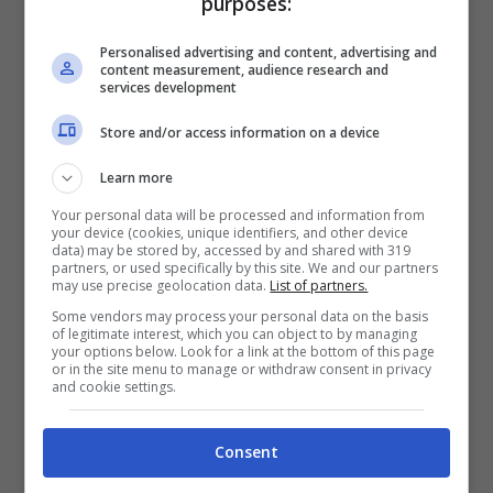
concentrarsi su tattiche orientate alla
purposes:
squadra, oppure scatenare la Bestia e
Personalised advertising and content, advertising and
lanciarsi in un brutale assalto a tutto campo.
content measurement, audience research and
services development
Ciascuno presenta pro e contro, quindi dovrai
Store and/or access information on a device
scegliere saggiamente a seconda di come si
svolgono le cose sul campo di battaglia.
Learn more
Giocare sul sicuro consente ai tuoi alleati di
Your personal data will be processed and information from
your device (cookies, unique identifiers, and other device
ottenere vari buff. Una volta che il tuo
data) may be stored by, accessed by and shared with 319
partners, or used specifically by this site. We and our partners
indicatore di follia raggiunge la soglia, hai
may use precise geolocation data.
List of partners.
l’opportunità di trasformarti nella Bestia
Some vendors may process your personal data on the basis
of legitimate interest, which you can object to by managing
permettendo al tuo demone interiore di
your options below. Look for a link at the bottom of this page
or in the site menu to manage or withdraw consent in privacy
emergere, dandoti accesso ad attacchi
and cookie settings.
devastanti per fare a pezzi i tuoi nemici.
Consent
Anche se diventare la Bestia ti garantisce