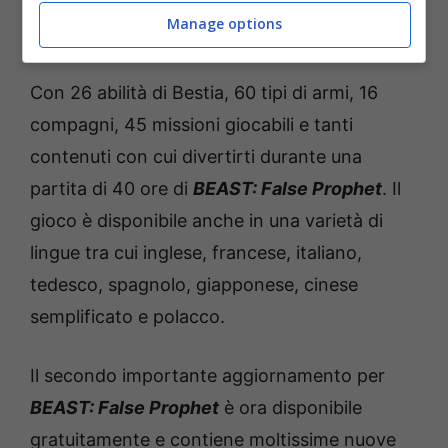
maggior potere, i nemici diventano meno
Manage options
prevedibili e acquisiscono abilità aggiuntive.
Con 26 abilità di Bestia, 60 tipi di armi, 16
compagni, 45 missioni giocabili e tanti
contenuti con cui divertirti durante una
partita di 40 ore di
BEAST: False Prophet
. Il
gioco è disponibile anche in una varietà di
lingue tra cui inglese, francese, italiano,
tedesco, spagnolo, giapponese, cinese
semplificato e polacco.
Il secondo importante aggiornamento per
BEAST: False Prophet
è ora disponibile
gratuitamente e contiene moltissime nuove