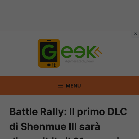
Vai
al
contenuto
MENU
Battle Rally: Il primo DLC
di Shenmue III sarà