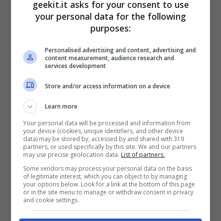
geekit.it asks for your consent to use
your personal data for the following
purposes:
Personalised advertising and content, advertising and
content measurement, audience research and
services development
Store and/or access information on a device
Learn more
Your personal data will be processed and information from
your device (cookies, unique identifiers, and other device
data) may be stored by, accessed by and shared with 319
partners, or used specifically by this site. We and our partners
may use precise geolocation data.
List of partners.
Battle Rally DLC
Dettagli –
Some vendors may process your personal data on the basis
Nome:
Battle Rally
of legitimate interest, which you can object to by managing
your options below. Look for a link at the bottom of this page
Data d’uscita:
21 gennaio, 2020
or in the site menu to manage or withdraw consent in privacy
and cookie settings.
Piattaforme
– PS4 / PC