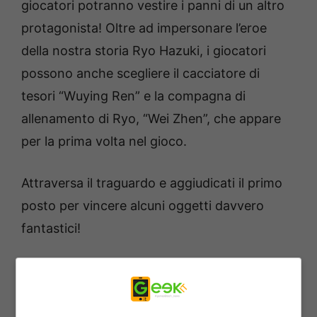
giocatori potranno vestire i panni di un altro
protagonista! Oltre ad impersonare l’eroe
della nostra storia Ryo Hazuki, i giocatori
possono anche scegliere il cacciatore di
tesori “Wuying Ren” e la compagna di
allenamento di Ryo, “Wei Zhen”, che appare
per la prima volta nel gioco.
Attraversa il traguardo e aggiudicati il primo
posto per vincere alcuni oggetti davvero
fantastici!