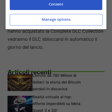
Consent
*
Battle Rally
potrà essere acquistato
separatamente dal giorno del lancio tramite il
Manage options
Sony Store e l’Epic Game Store. Gli utenti che
hanno acquistato la Complete DLC Collection
vedranno il DLC sbloccarsi in automatico il
giorno del lancio.
Articoli recenti
L’errore da 780 Milioni di
dollari: la storia dei Bitcoin
perduti in discarica
Realtà virtuale al top:
offerte imperdibili su Meta
Quest 3 e 3S!