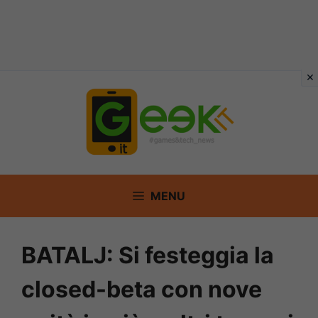
Vai
al
contenuto
MENU
BATALJ: Si festeggia la
closed-beta con nove