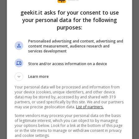
geekit.it asks for your consent to use
your personal data for the following
purposes:
Personalised advertising and content, advertising and
content measurement, audience research and
services development
Store and/or access information on a device
Learn more
BATALJ
è un feroce gioco di strategia
d’azione a turni online in cui dovrai affrontare
Your personal data will be processed and information from
your device (cookies, unique identifiers, and other device
altri giocatori in battaglie uno contro uno con
data) may be stored by, accessed by and shared with 319
partners, or used specifically by this site. We and our partners
la tua squadra personalizzata. Abilità e
may use precise geolocation data.
List of partners.
Some vendors may process your personal data on the basis
giocate intelligenti decidono chi esce
of legitimate interest, which you can object to by managing
your options below. Look for a link at the bottom of this page
vittorioso. Con diversi meccanismi unici e uno
or in the site menu to manage or withdraw consent in privacy
and cookie settings.
stile artistico pieno d’azione,
BATALJ
è una