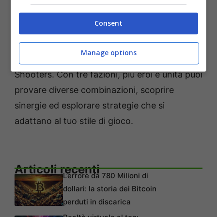
nuova aggiunta al genere strategico basato
Consent
su turni. Il titolo significa “Combattimento” in
svedese, un cenno del passato ai fondatori
Manage options
dei Fall Damage in AAA First Person
Shooters. Con tre fazioni, più eroi e unità puoi
provare diverse combinazioni, scoprire
sinergie ed esplorare strategie che si
adattano al tuo stile di gioco.
Articoli recenti
L’errore da 780 Milioni di
dollari: la storia dei Bitcoin
perduti in discarica