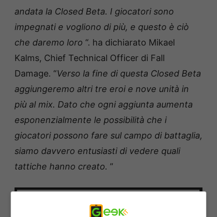
andata la Closed Beta. I giocatori sono
impegnati e vogliono di più, e questo è ciò
che daremo loro
“. ha dichiarato Mikael
Kalms, Chief Technical Officer di Fall
Damage. “
Verso la fine di questa Closed Beta
aggiungeremo altri tre eroi e nove unità in
più al mix. Dato che ogni aggiunta aumenta
esponenzialmente le possibilità che i
giocatori possono fare sul campo di battaglia,
siamo davvero entusiasti di vedere quali
tattiche hanno creato.
”