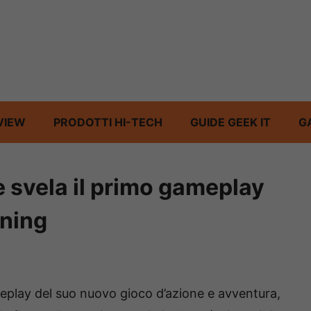
VIEW
PRODOTTI HI-TECH
GUIDE GEEK IT
G
svela il primo gameplay
ning
play del suo nuovo gioco d’azione e avventura,