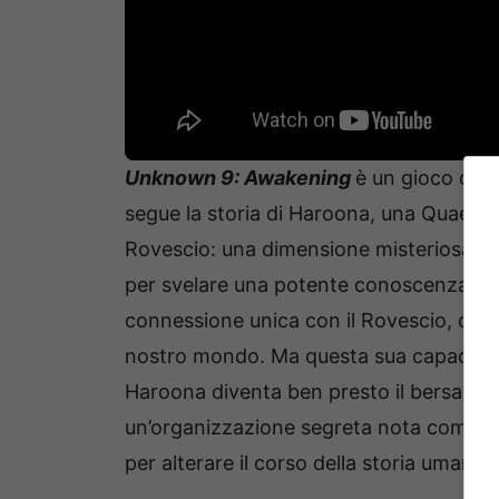
Unknown 9: Awakening
è un gioco d’az
segue la storia di Haroona, una Quaestor
Rovescio: una dimensione misteriosa che
per svelare una potente conoscenza na
connessione unica con il Rovescio, che l
nostro mondo. Ma questa sua capacità 
Haroona diventa ben presto il bersaglio 
un’organizzazione segreta nota come Lea
per alterare il corso della storia umana.