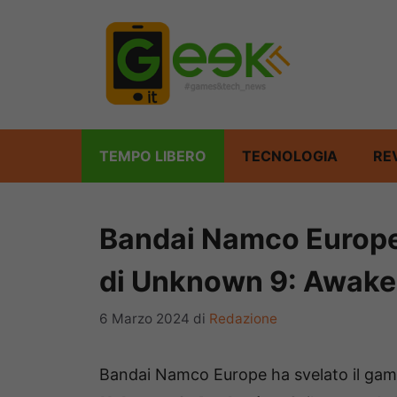
Vai
al
contenuto
TEMPO LIBERO
TECNOLOGIA
RE
Bandai Namco Europe 
di Unknown 9: Awake
6 Marzo 2024
di
Redazione
Bandai Namco Europe ha svelato il game