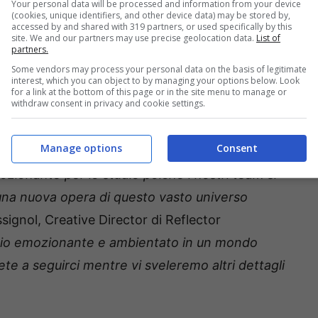
Your personal data will be processed and information from your device
(cookies, unique identifiers, and other device data) may be stored by,
a nel suo viaggio avventuroso per correggere i
accessed by and shared with 319 partners, or used specifically by this
site. We and our partners may use precise geolocation data.
List of
potranno scegliere se tendere un’imboscata agli
partners.
do nei loro corpi per controllarli, schivare i
Some vendors may process your personal data on the basis of legitimate
interest, which you can object to by managing your options below. Look
re combinazioni di combattimento creative per
for a link at the bottom of this page or in the site menu to manage or
withdraw consent in privacy and cookie settings.
Manage options
Consent
a volta alcune sequenze di gioco di Unknown 9:
onante per lo studio poiché i nostri team si
una nuova opera di questo vasto universo
signol, Creative Director di Reflector
aggio emozionante e ambientato in un mondo
te a seguirci mentre vi sveleremo altri dettagli