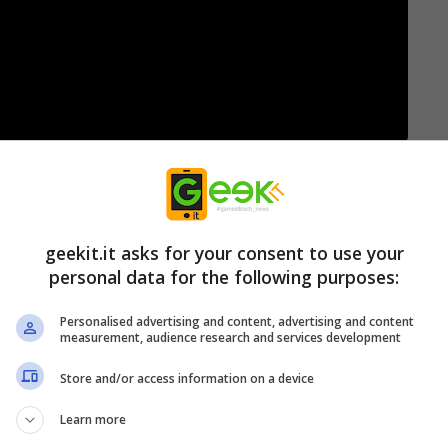
ione e avventura narrativo in terza persona che
 nata con la capacità di avventurarsi nel
 si sovrappone alla nostra. Nella sua missione
geekit.it asks for your consent to use your
scosta, apprenderà a padroneggiare questa sua
personal data for the following purposes:
e consentirà di incanalare i propri poteri nel
non poteva certo passare inosservata. E così
Personalised advertising and content, advertising and content
measurement, audience research and services development
degli Ascendenti, una fazione scissionista di
Store and/or access information on a device
p Year Society, che vuole sfruttare il Rovescio
Learn more