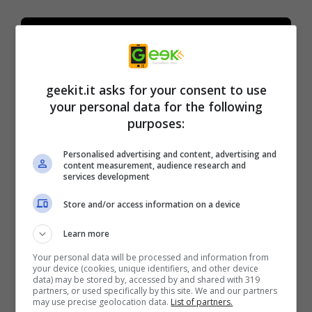
geekit.it asks for your consent to use
your personal data for the following
purposes:
Personalised advertising and content, advertising and
content measurement, audience research and
services development
BLEACH è una celebre serie di fumetti
d’azione pubblicata dal 2001 al 2016 sulla
Store and/or access information on a device
rivista di manga shōnen Weekly Shonen
Learn more
Jump. La serie animata è andata in onda dal
Your personal data will be processed and information from
2004 a marzo 2012, e sono stati prodotti
your device (cookies, unique identifiers, and other device
data) may be stored by, accessed by and shared with 319
finora quattro lungometraggi. L’ultima
partners, or used specifically by this site. We and our partners
may use precise geolocation data.
List of partners.