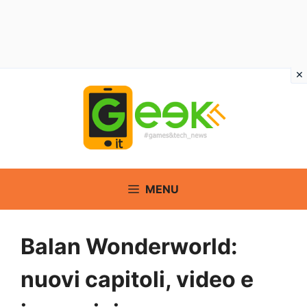
Vai
al
contenuto
MENU
Balan Wonderworld:
nuovi capitoli, video e