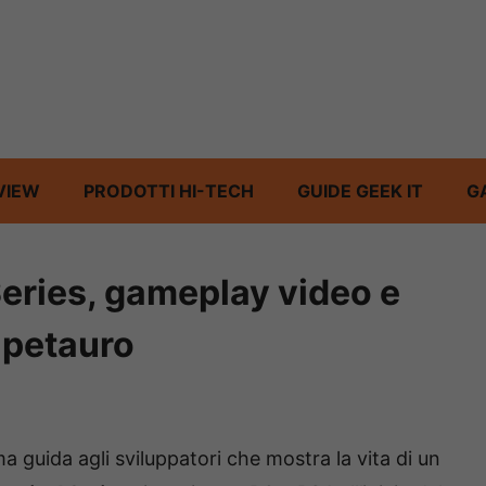
VIEW
PRODOTTI HI-TECH
GUIDE GEEK IT
G
eries, gameplay video e
n petauro
a guida agli sviluppatori che mostra la vita di un