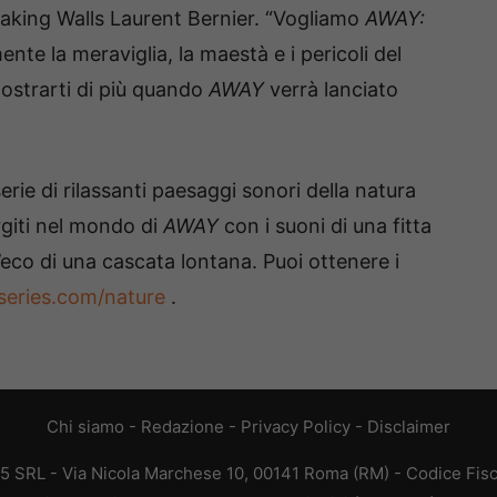
eaking Walls Laurent Bernier. “Vogliamo
AWAY:
te la meraviglia, la maestà e i pericoli del
ostrarti di più quando
AWAY
verrà lanciato
rie di rilassanti paesaggi sonori della natura
rgiti nel mondo di
AWAY
con i suoni di una fitta
 l’eco di una cascata lontana. Puoi ottenere i
eries.com/nature
.
Chi siamo
-
Redazione
-
Privacy Policy
-
Disclaimer
65 SRL - Via Nicola Marchese 10, 00141 Roma (RM) - Codice Fisc