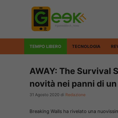
Vai
al
contenuto
TEMPO LIBERO
TECNOLOGIA
RE
AWAY: The Survival S
novità nei panni di u
31 Agosto 2020
di
Redazione
Breaking Walls ha rivelato una nuovissim