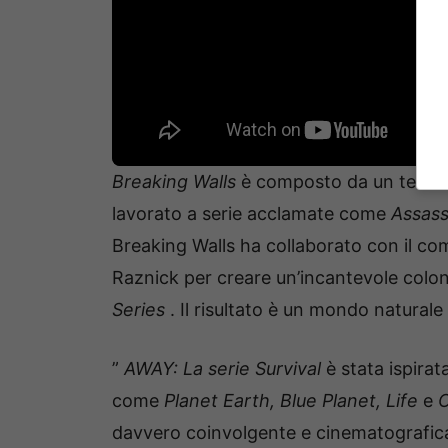
Breaking Walls
è composto da un team st
lavorato a serie acclamate come
Assass
Breaking Walls ha collaborato con il co
Raznick per creare un’incantevole colo
Series
. Il risultato è un mondo naturale
”
AWAY: La serie Survival
è stata ispira
come
Planet Earth, Blue Planet, Life
e
O
davvero coinvolgente e cinematografica d