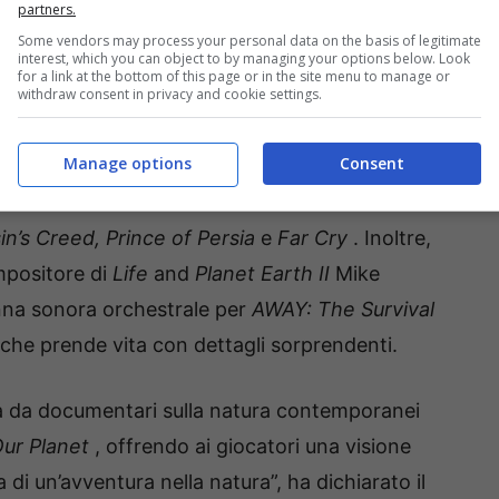
partners.
Some vendors may process your personal data on the basis of legitimate
interest, which you can object to by managing your options below. Look
for a link at the bottom of this page or in the site menu to manage or
withdraw consent in privacy and cookie settings.
Manage options
Consent
ellare di veterani del settore che hanno
in’s Creed, Prince of Persia
e
Far Cry
. Inoltre,
mpositore di
Life
and
Planet Earth II
Mike
nna sonora orchestrale per
AWAY: The Survival
 che prende vita con dettagli sorprendenti.
ta da documentari sulla natura contemporanei
ur Planet
, offrendo ai giocatori una visione
i un’avventura nella natura”, ha dichiarato il