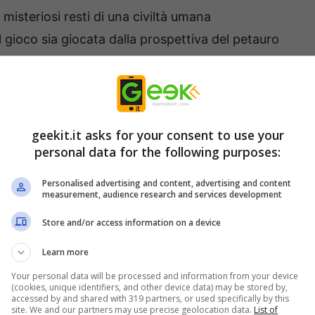
 misteriosi resti di una civiltà umana
gioco sia giocata dalla prospettiva del petauro
 cui i giocatori possono controllare altri animali
lpi, granchi e altro ancora. Il mondo di
AWAY
è
o da scoprire dietro ogni angolo.
geekit.it asks for your consent to use your
personal data for the following purposes:
Personalised advertising and content, advertising and content
measurement, audience research and services development
Store and/or access information on a device
Learn more
Your personal data will be processed and information from your device
(cookies, unique identifiers, and other device data) may be stored by,
accessed by and shared with 319 partners, or used specifically by this
site. We and our partners may use precise geolocation data.
List of