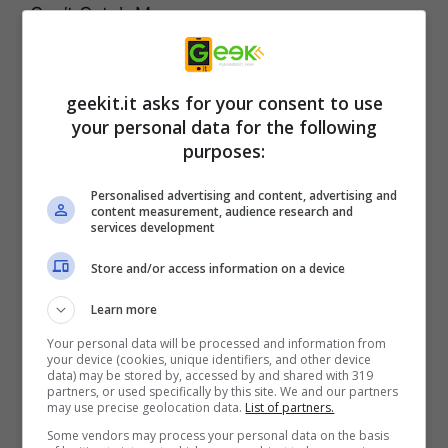
Can’t Catch Me
Fade into Darkness
Fades Away
geekit.it asks for your consent to use
For a Better Day
your personal data for the following
Friend of Mine
purposes:
Gonna Love Ya
Personalised advertising and content, advertising and
Heaven
content measurement, audience research and
services development
Hey Brother
I Could Be The One
Store and/or access information on a device
Lay Me Down
Learn more
Levels
Your personal data will be processed and information from
your device (cookies, unique identifiers, and other device
Lonely Together
data) may be stored by, accessed by and shared with 319
partners, or used specifically by this site. We and our partners
Pure Grinding
may use precise geolocation data.
List of partners.
Sunset Jesus
Some vendors may process your personal data on the basis