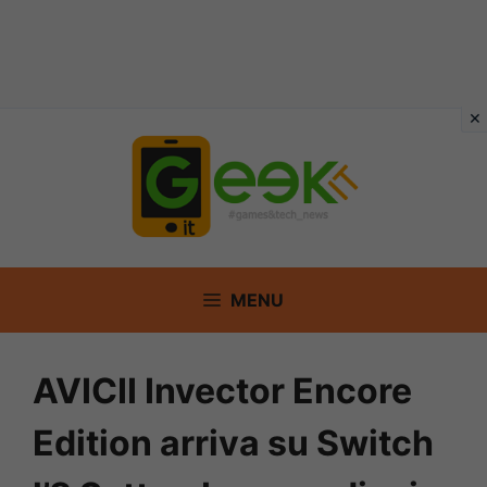
Vai
al
contenuto
MENU
AVICII Invector Encore
Edition arriva su Switch