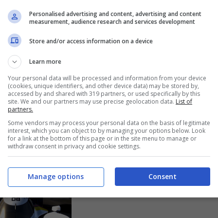
Personalised advertising and content, advertising and content
urvival
measurement, audience research and services development
Fantasy War
ed:
Store and/or access information on a device
Tactics-R: Eroi,
nibile per
Attrezzature e
Learn more
One X –
special events per
Your personal data will be processed and information from your device
trailer
(cookies, unique identifiers, and other device data) may be stored by,
il Grand Festival
accessed by and shared with 319 partners, or used specifically by this
rativo
site. We and our partners may use precise geolocation data.
List of
che ne celebra
partners.
7 Novembre 2017
l’anniversario
Some vendors may process your personal data on the basis of legitimate
interest, which you can object to by managing your options below. Look
for a link at the bottom of this page or in the site menu to manage or
6 Novembre 2017
withdraw consent in privacy and cookie settings.
Manage options
Consent