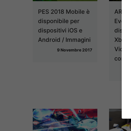
PES 2018 Mobile è
ARK S
disponibile per
Evolv
dispositivi iOS e
dispo
Android / Immagini
Xbox 
Video 
9 Novembre 2017
compa