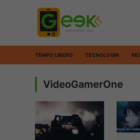
Vai
al
contenuto
TEMPO LIBERO
TECNOLOGIA
RE
VideoGamerOne