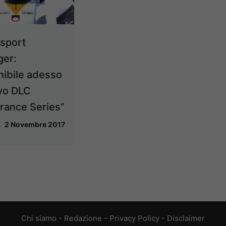
sport
er:
nibile adesso
ovo DLC
rance Series”
2 Novembre 2017
Chi siamo
-
Redazione
-
Privacy Policy
-
Disclaimer