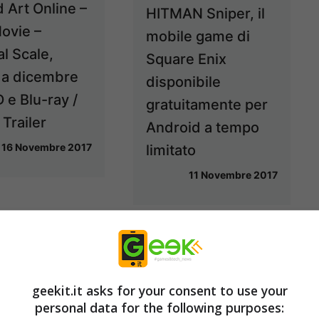
 Art Online –
HITMAN Sniper, il
ovie –
mobile game di
l Scale,
Square Enix
a a dicembre
disponibile
 e Blu-ray /
gratuitamente per
Trailer
Android a tempo
16 Novembre 2017
limitato
11 Novembre 2017
geekit.it asks for your consent to use your
personal data for the following purposes: